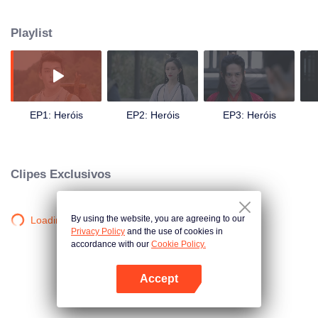
Choufei, Wen Rou e Su Mengzhen, que se tornam seus amigos ao longo da
vida. Na capital, estes meninos capazes têm sucesso passo a passo,
Playlist
experimentando a irmandade e o romance. Durante esse tempo, eles não
são mais jovens, mas se tornaram "heróis" que podem agir de acordo com
sua responsabilidade.
EP1: Heróis
EP2: Heróis
EP3: Heróis
Clipes Exclusivos
By using the website, you are agreeing to our
Loading…
Privacy Policy
and the use of cookies in
accordance with our
Cookie Policy.
Accept
Abra o programa