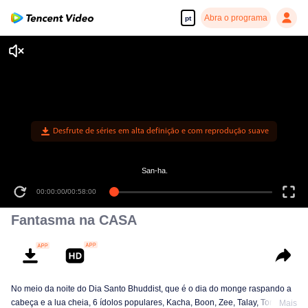
Abra o programa
pt
Desfrute de séries em alta definição e com reprodução suave
San-ha.
00:00:00
/
00:58:00
Fantasma na CASA
No meio da noite do Dia Santo Bhuddist, que é o dia do monge raspando a
cabeça e a lua cheia, 6 ídolos populares, Kacha, Boon, Zee, Talay, Tommy e
Mais