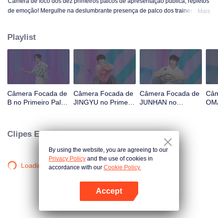
Câmera de foco dos dez primeiros palcos de apresentação pública, repletos
de emoção! Mergulhe na deslumbrante presença de palco dos trainees! OK,
Mais
OK, OK. A. MÁS NOTÍCIAS. Difícil dizer. Atenção. Fogo de artifício. Ainda
monstro. Super. Amor Verdadeiro. Sob a estrada da lua.
Playlist
Câmera Focada de
Câmera Focada de
Câmera Focada de
Câm
B no Primeiro Palco
JINGYU no Primeiro
JUNHAN no
OMA
de CHUANG ASIA
Palco de CHUANG
Primeiro Palco de
Pal
S2
ASIA S2
CHUANG ASIA S2
ASI
Clipes Exclusivos
By using the website, you are agreeing to our
Privacy Policy
and the use of cookies in
Loading…
accordance with our
Cookie Policy.
Accept
Abra o programa