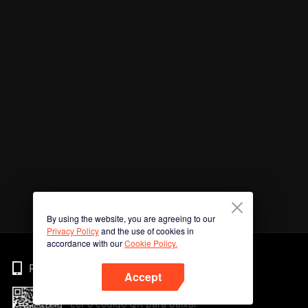
By using the website, you are agreeing to our
Privacy Policy
and the use of cookies in
accordance with our
Cookie Policy.
Phone
Accept
Ler o código QR para baixar