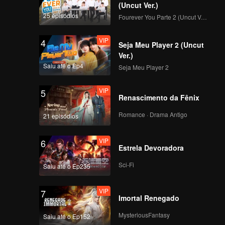
(Uncut Ver.)
25 episódios
Fourever You Parte 2 (Uncut Ver.)
VIP
4
Seja Meu Player 2 (Uncut
Ver.)
Saiu até o Ep4
Seja Meu Player 2
VIP
5
Renascimento da Fênix
Romance · Drama Antigo
21 episódios
VIP
6
Estrela Devoradora
Sci-Fi
Saiu até o Ep235
VIP
7
Imortal Renegado
MysteriousFantasy
Saiu até o Ep152