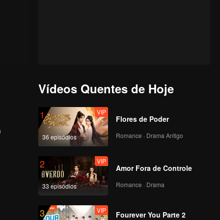
Vídeos Quentes de Hoje
VIP
1
Flores de Poder
m
Romance · Drama Antigo
36 episódios
u ao
VIP
2
Amor Fora de Controle
Romance · Drama
33 episódios
VIP
3
Fourever You Parte 2