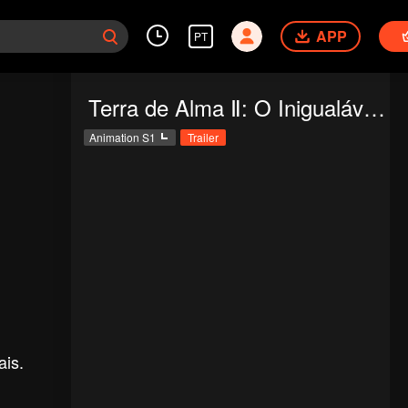
APP
PT
Terra de Alma Ⅱ: O Inigualável Clã Tang
Animation S1
Trailer
ais.