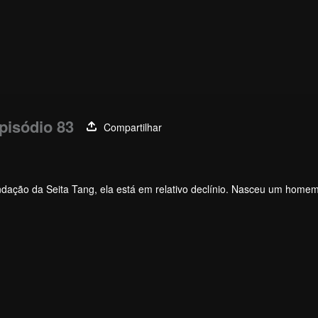
pisódio 83
Compartilhar
undação da Seita Tang, ela está em relativo declínio. Nasceu um home
ver a Seita Tang e trazê-la de volta à glória?
ode escolher estrelas; O novo sistema de utensílios da alma que levo