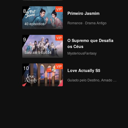
VIP
8
Primeiro Jasmim
Romance · Drama Antigo
40 episódios
VIP
9
O Supremo que Desafia
os Céus
Saiu até o Ep534
MysteriousFantasy
VIP
10
Love Actually S5
Guiado pelo Destino, Amado com o Coração