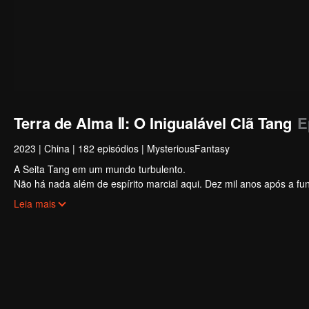
Terra de Alma Ⅱ: O Inigualável Clã Tang
E
2023
|
China
|
182 episódios
|
MysteriousFantasy
A Seita Tang em um mundo turbulento.
Não há nada além de espírito marcial aqui. Dez mil anos após a f
extremamente talentoso. Os novos Shrek Seven Monsters podem revi
Leia mais
Uma besta de alma de mais de um milhão de anos; Electrolux que p
declínio da Seita Tang... Muitos segredos serão revelados.