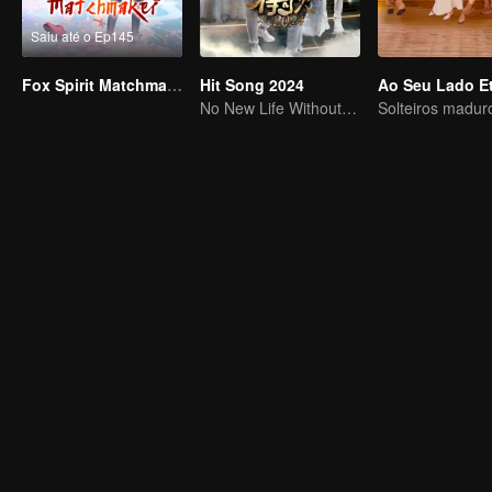
Saiu até o Ep145
Fox Spirit Matchmaker
Hit Song 2024
No New Life Without New Songs