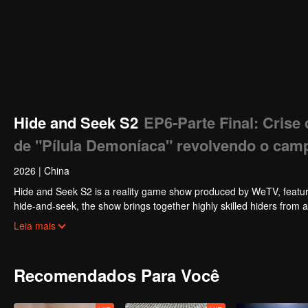
Hide and Seek S2
EP6-Parte Final: Crise
de "Pílula Demoníaca" revolvendo o cam
2026
|
China
Hide and Seek S2 is a reality game show produced by WeTV, featuri
hide-and-seek, the show brings together highly skilled hiders from
physical abilities, and extraordinary mental agility, using all kinds
Leia mais
Recomendados Para Você