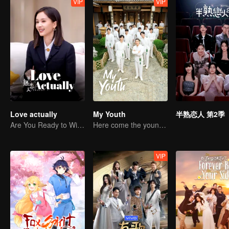
VIP
VIP
Love actually
My Youth
半熟恋人 第2季
Are You Ready to Witness the Love that Is Yet to Bloom?
Here come the young traditional culture fans!
VIP