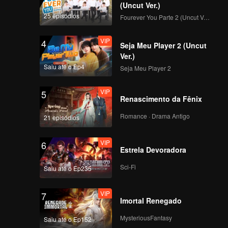
na hora
(Uncut Ver.)
25 episódios
Fourever You Parte 2 (Uncut Ver.)
VIP
4
Seja Meu Player 2 (Uncut
Ver.)
Saiu até o Ep4
Seja Meu Player 2
VIP
5
Renascimento da Fênix
Romance · Drama Antigo
21 episódios
VIP
6
Estrela Devoradora
Sci-Fi
Saiu até o Ep235
VIP
7
Imortal Renegado
MysteriousFantasy
Saiu até o Ep152