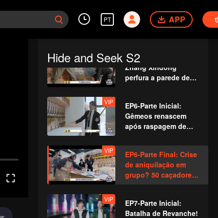
desesperado
VIP
EP5-Parte Inicial: O
enquanto Zhang
Grande Mestre
APP
PT
Xindong se diverte
Aumenta a
Dificuldade para os
Caçadores ao
Hide and Seek S2
VIP
EP5-Parte Final:
Construir um Poço
Zhang Xindong
Antigo Manualmente
perfura a parede de
concreto com uma
única mão
VIP
EP6-Parte Inicial:
Gêmeos renascem
após raspagem de
cabelo e se disfarçam
como seguranças
VIP
EP6-Parte Final: Crise
de aniquilação em
grupo? 50 caçadores
de "Pílula
Demoníaca"
VIP
EP7-Parte Inicial:
revolvendo o campo
Batalha de Revanche!
todo