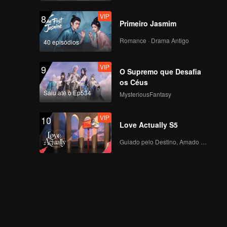
VIP
8
Primeiro Jasmim
Romance · Drama Antigo
40 episódios
VIP
9
O Supremo que Desafia
os Céus
Saiu até o Ep534
MysteriousFantasy
VIP
10
Love Actually S5
Guiado pelo Destino, Amado com o Coração