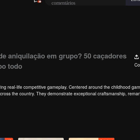
 de aniquilação em grupo? 50 caçadores
po todo
Co
ng real-life competitive gameplay. Centered around the childhood gam
 across the country. They demonstrate exceptional craftsmanship, rema
 of ingenious tactics to evade blanket searches by various hunter squads.