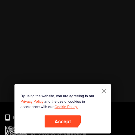
By using the website, you are agreeing to our
Privacy Policy
and the use of cookies in
accordance with our
Cookie Policy.
Phone
Accept
Ler o código QR para baixar