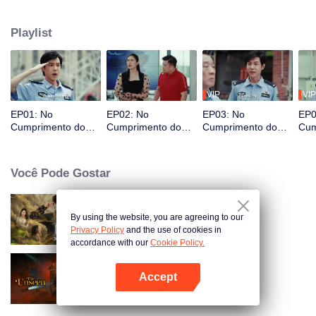
extraordinárias em suas posições comuns por meio do tratamento
adequado de vários casos policiais.
Playlist
VIP
VIP
EP01: No
EP02: No
EP03: No
EP0
Cumprimento do
Cumprimento do
Cumprimento do
Cum
Dever
Dever
Dever
Dev
Você Pode Gostar
By using the website, you are agreeing to our
Em Busca da Pedra da Alma
Privacy Policy
and the use of cookies in
accordance with our
Cookie Policy.
Accept
O Invisível
Abra o programa