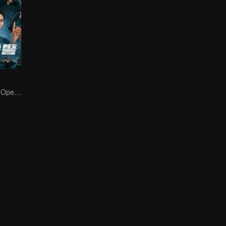
Chen Xiaochun: Operação Limpeza