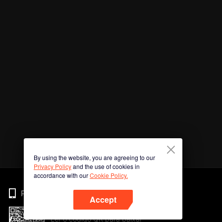
By using the website, you are agreeing to our
Privacy Policy
and the use of cookies in
accordance with our
Cookie Policy.
Phone
Accept
Ler o código QR para baixar