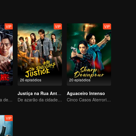
VIP
VIP
VIP
26 episódios
20 episódios
Justiça na Rua Antiga
Aguaceiro Intenso
A Guerra Secreta de Collin Chou
De azarão da cidade natal a herói
Cinco Casos Aterrorizantes! Li Muchen e Xuan Lu Unem-se pela Justiça
VIP