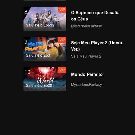
VIP
8
O Supremo que Desafia
os Céus
Saiu até o Ep533
MysteriousFantasy
VIP
9
Seja Meu Player 2 (Uncut
Ver.)
Saiu até o Ep3
Seja Meu Player 2
VIP
10
Mundo Perfeito
MysteriousFantasy
Saiu até o Ep281