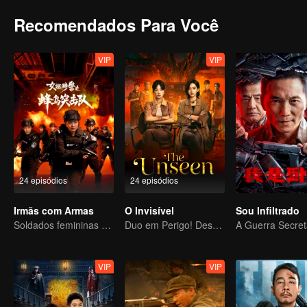
Recomendados Para Você
VIP
VIP
24 episódios
24 episódios
Irmãs com Armas
O Invisível
Sou Infiltrado
Soldados femininas erradicando o crime
Duo em Perigo! Desmascarando o Mal do Sudeste Asiático
VIP
VIP