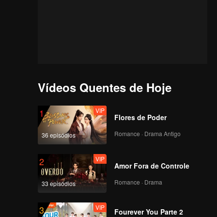
Vídeos Quentes de Hoje
VIP
1
Flores de Poder
Romance · Drama Antigo
36 episódios
VIP
2
Amor Fora de Controle
Romance · Drama
33 episódios
m
VIP
3
Fourever You Parte 2