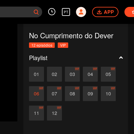
APP
PT
No Cumprimento do Dever
12 episódios
VIP
Playlist
VIP
VIP
VIP
01
02
03
04
05
VIP
VIP
VIP
VIP
VIP
06
07
08
09
10
VIP
VIP
11
12