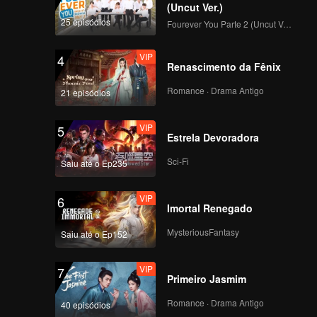
(Uncut Ver.)
25 episódios
Fourever You Parte 2 (Uncut Ver.)
VIP
4
Renascimento da Fênix
Romance · Drama Antigo
21 episódios
VIP
5
Estrela Devoradora
Sci-Fi
Saiu até o Ep235
VIP
6
Imortal Renegado
MysteriousFantasy
Saiu até o Ep152
VIP
7
Primeiro Jasmim
Romance · Drama Antigo
40 episódios