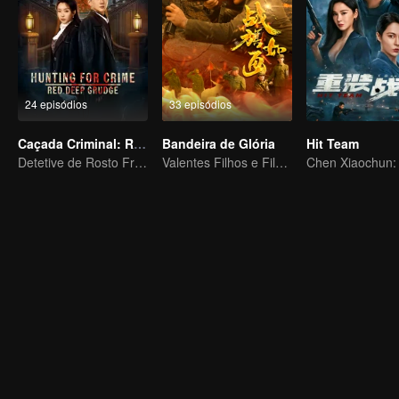
24 episódios
33 episódios
Caçada Criminal: Rancor Profundo
Bandeira de Glória
Hit Team
Detetive de Rosto Frio Desvenda Casos Bizarros e Caça Assassinos
Valentes Filhos e Filhas, Lutando para Defender a Pátria na Guerra da Coreia