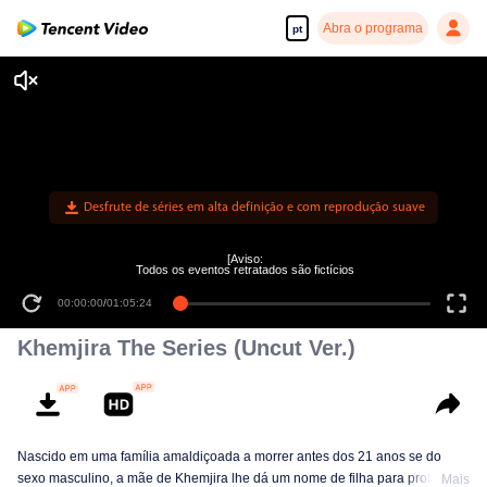
Abra o programa
pt
Desfrute de séries em alta definição e com reprodução suave
[Aviso:
Todos os eventos retratados são fictícios
00:00:00
/
01:05:24
Khemjira The Series (Uncut Ver.)
Nascido em uma família amaldiçoada a morrer antes dos 21 anos se do
sexo masculino, a mãe de Khemjira lhe dá um nome de filha para proteção.
Mais