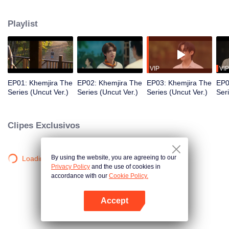
À medida que as ameaças sobrenaturais se intensificam, Khemjira e seus
aliados buscam a ajuda de um xamã para sobreviver à maldição, enquanto
Playlist
laços emocionais profundos se formam ao longo do caminho.
VIP
VIP
EP01: Khemjira The
EP02: Khemjira The
EP03: Khemjira The
EP0
Series (Uncut Ver.)
Series (Uncut Ver.)
Series (Uncut Ver.)
Ser
Clipes Exclusivos
By using the website, you are agreeing to our
Loading…
Privacy Policy
and the use of cookies in
accordance with our
Cookie Policy.
Accept
Abra o programa