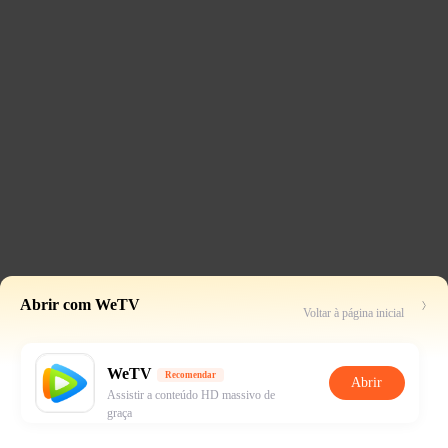
Abrir com WeTV
Voltar à página inicial
WeTV
Recomendar
Abrir
Assistir a conteúdo HD massivo de
graça