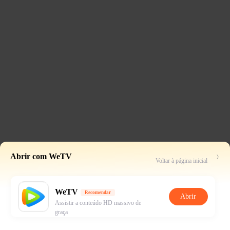
Abrir com WeTV
Voltar à página inicial
WeTV
Recomendar
Abrir
Assistir a conteúdo HD massivo de
graça