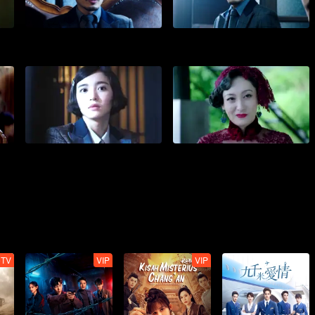
eTV
VIP
VIP