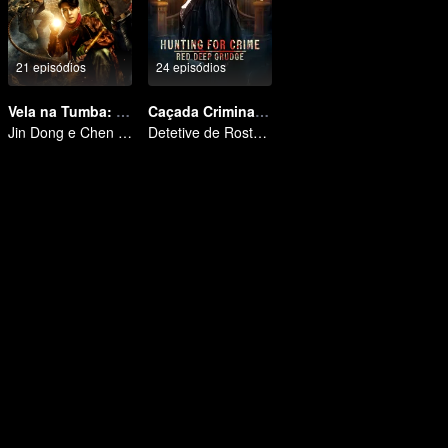
21 episódios
24 episódios
Vela na Tumba: A Cidade Antiga de Jing Jue
Caçada Criminal: Rancor Profundo
Jin Dong e Chen Qiaoen iniciam uma aventura
Detetive de Rosto Frio Desvenda Casos Bizarros e Caça Assassinos