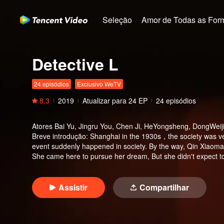
Seleção
Amor de Todas as For
Detective L
24 episódios
Exclusivo WeTV
8.3
2019
Atualizar para
24
EP
24 episódios
Atores
Bai Yu, Jingru You, Chen Ji, HeYongsheng, DongWeij
Breve introdução
:
Shanghai in the 1930s，the society was ve
event suddenly happened in society. By the way, Qin Xiaoma
She came here to pursue her dream, But she didn't expect to
neighbor. Their personalities are incompatible, but they hav
Assistir
Compartilhar