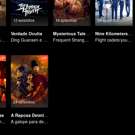
12 episódios
18 episódios
24 episódios
Verdade Oculta
Mysterious Tales of Chang'An
Nine Kilometers of Love
Wu Lei and Qinhao opens their adventure tour.
Ding Guansen e Yin Xiaotian estrelam este intenso thriller policial centrado em um caso antigo há muito tempo enterrado.
Frequent Strange Cases in Chang'an! Only For The Daring People
Flight cadets'youth dream-driven journey
VIP
VIP
24 episódios
as
A Raposa Detetive em ShenDu
Soldados femininas erradicando o crime
A galope para desvendar a conspiração, explorando o mistério na capital