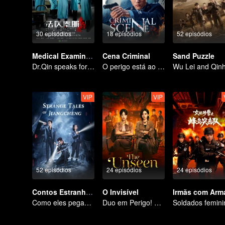
30 episódios
18 episódios
52 episódios
Medical Examiner Dr. Qin:The Survivor
Cena Criminal
Sand Puzzle
Dr.Qin speaks for the dead.
O perigo está ao seu redor
VIP
VIP
52 episódios
24 episódios
24 episódios
Contos Estranhos de Jiangcheng
O Invisível
Irmãs com Arm
Como eles pegam o assassino?
Duo em Perigo! Desmascarando o Mal do Sudeste Asiático