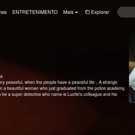
mas
ENTRETENIMENTO
Mais
|
Explorar
ia
ry peaceful, when the people have a peaceful life，A strange
n a beautiful woman who just graduated from the police academy,
 be a super detective who name is Luofei's colleague and his
e to solve strange cases together