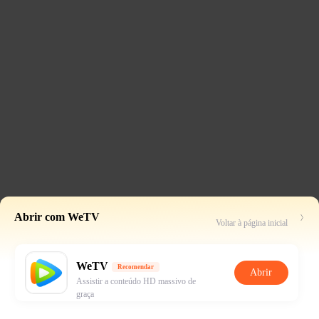
Abrir com WeTV
Voltar à página inicial
WeTV
Recomendar
Abrir
Assistir a conteúdo HD massivo de
graça