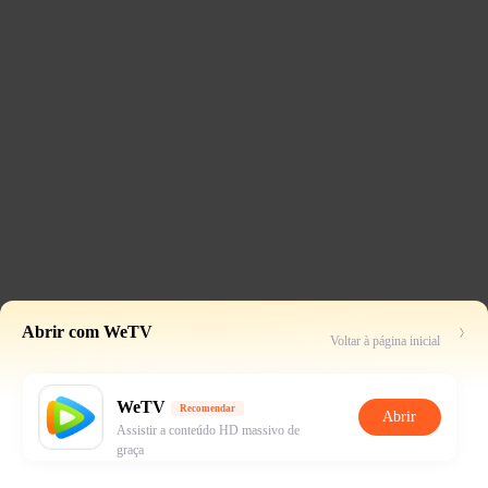
Abrir com WeTV
Voltar à página inicial
WeTV
Recomendar
Abrir
Assistir a conteúdo HD massivo de
graça