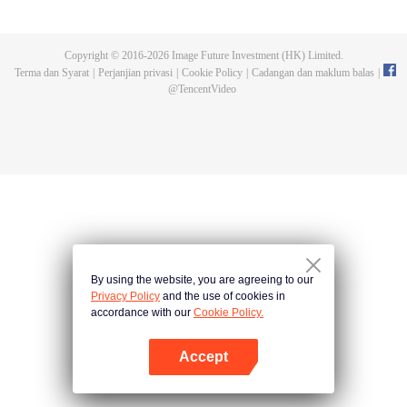
seorang putera yang kejam. Wanita mengasah belati setiap malam untuk
membunuhnya satu hari nanti; Dia mengusiknya setiap hari, cuba untuk
menaklukkan hatinya. Dalam perlawanan cinta yang menghiburkan dan
Copyright © 2016-
2026
Image Future Investment (HK) Limited.
romantis ini, mari kita lihat siapa yang akan menang di dalam permaininan
Terma dan Syarat
|
Perjanjian privasi
|
Cookie Policy
|
Cadangan dan maklum balas
|
romantis ini dan menyelesaikan misi terlebih dahulu. Semasa perlawanan,
@
TencentVideo
mereka mula sedar bahawa mereka terjebak dalam konspirasi.
By using the website, you are agreeing to our
Privacy Policy
and the use of cookies in
accordance with our
Cookie Policy.
Accept
Buka App