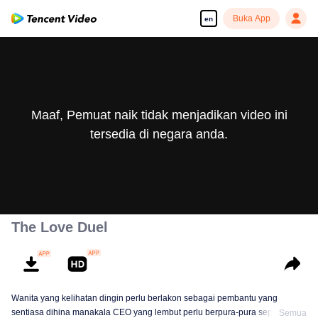
Buka App
en
Maaf, Pemuat naik tidak menjadikan video ini
tersedia di negara anda.
The Love Duel
Wanita yang kelihatan dingin perlu berlakon sebagai pembantu yang
sentiasa dihina manakala CEO yang lembut perlu berpura-pura seperti
Semua