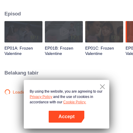
gadis pemalu berkaca mata yang jatuh cinta pada seorang senior yang jelita
tetapi dingin. Takdir menemukan mereka semula, Pingrak dan cinta
Episod
pertamanya, P’Charm. Namun P’Charm tidak menyedari bahawa wanita
anggun di hadapannya ialah gadis kekok yang dahulu sering mengekori
dirinya. Apakah reaksinya jika mengetahui rahsia cinta yang tidak pernah
pudar?
EP01A: Frozen
EP01B: Frozen
EP01C: Frozen
EP0
Valentine
Valentine
Valentine
Val
Belakang tabir
By using the website, you are agreeing to our
Loading…
Privacy Policy
and the use of cookies in
accordance with our
Cookie Policy.
Accept
Buka App