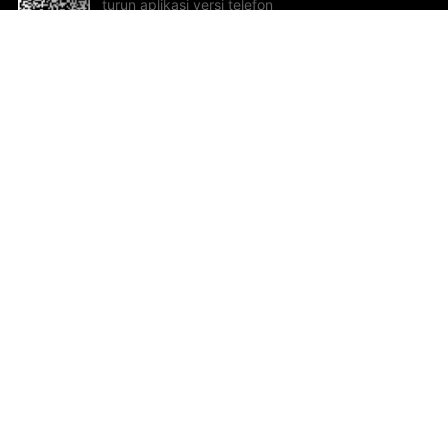
turun aplikasi versi telefon
bimbit!
Bantuan dan Maklum Balas
Te
Cadangan dan maklum balas
Se
Hu
Al
ted.