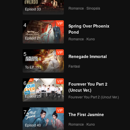
benar-
Romance · Sinopsis
Episod 33
VIP
4
Spring Over Phoenix
Pond
Episod 21
Romance · Kuno
VIP
5
Renegade Immortal
Fantasi
To EP 153
VIP
6
Fourever You Part 2
(Uncut Ver.)
Episod 25
Fourever You Part 2 (Uncut Ver.)
VIP
7
The First Jasmine
Romance · Kuno
Episod 40