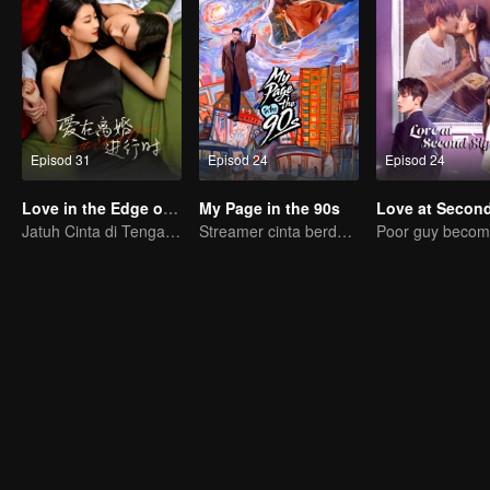
Episod 31
Episod 24
Episod 24
Love in the Edge of Divorce
My Page in the 90s
Jatuh Cinta di Tengah Perceraian
Streamer cinta berdepan pertarungan akhir dengan CEO dominan