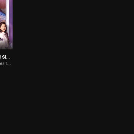
Love at Second Sight
Poor guy becomes the domineering CEO and pursues his first love