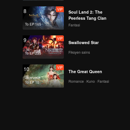
VIP
8
Soul Land 2: The
Peerless Tang Clan
To EP 165
Fantasi
VIP
9
Swallowed Star
Fiksyen sains
To EP 235
VIP
10
The Great Queen
Romance · Kuno · Fantasi
To EP 10