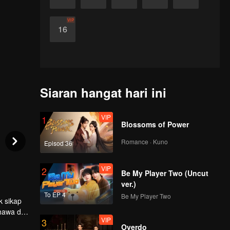
VIP
16
Siaran hangat hari ini
VIP
1
Blossoms of Power
Romance · Kuno
Episod 36
VIP
2
Be My Player Two (Uncut
ver.)
To EP 4
Be My Player Two
k sikap
hawa dia
VIP
3
nnya
Overdo