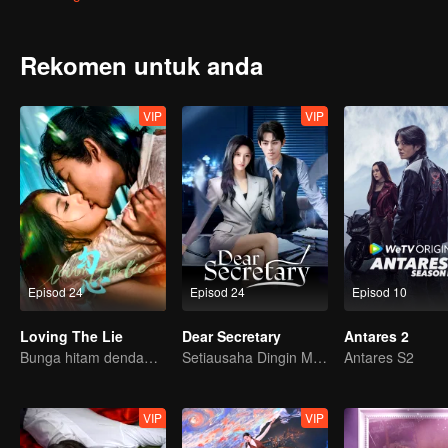
dengan wanita idaman, hatinya mula goyah dan pandangannya terha
benar menolak perkahwinan cuma belum bertemu dengan orang yan
Rekomen untuk anda
VIP
VIP
Episod 24
Episod 24
Episod 10
Loving The Lie
Dear Secretary
Antares 2
Bunga hitam dendam terperangkap cinta dengan pewaris nakal
Setiausaha Dingin Menguasai Bos Jelita!
Antares S2
VIP
VIP