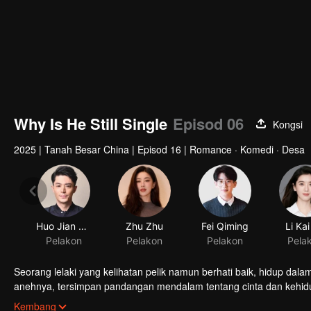
Why Is He Still Single
Episod 06
Kongsi
2025
|
Tanah Besar China
|
Episod 16
|
Romance · Komedi · Desa
Huo Jian Hua
Zhu Zhu
Fei Qiming
Li Kai
Pelakon
Pelakon
Pelakon
Pela
Seorang lelaki yang kelihatan pelik namun berhati baik, hidup dala
anehnya, tersimpan pandangan mendalam tentang cinta dan kehidu
tidak akan berkahwin. Adakah dia idola dambaan ramai, atau lelak
Kembang