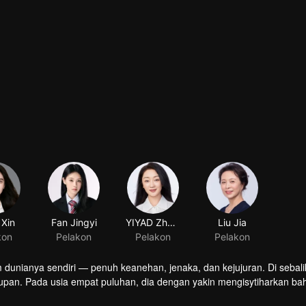
 Xin
Fan Jingyi
YIYAD Zhang
Liu Jia
kon
Pelakon
Pelakon
Pelakon
m dunianya sendiri — penuh keanehan, jenaka, dan kejujuran. Di sebali
pan. Pada usia empat puluhan, dia dengan yakin mengisytiharkan ba
i lurus yang wanita sukar dekati? Namun apabila takdir mempertemuka