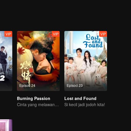
dap cinta perlahan-lahan berubah. Kerana dalam hidup, tiada siapa 
g benar-benar serasi.
VIP
VIP
VIP
Episod 24
Episod 23
Burning Passion
Lost and Found
Cinta yang melawan takdir, diuji oleh derita dan kuasa
Si kecil jadi jodoh kita!