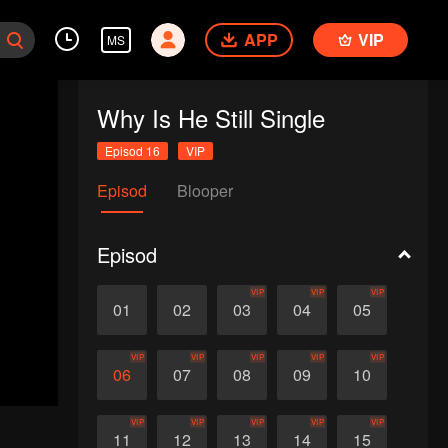
APP
VIP
MS
Why Is He Still Single
Episod 16
VIP
Episod
Blooper
Episod
VIP
VIP
VIP
01
02
03
04
05
VIP
VIP
VIP
VIP
VIP
06
07
08
09
10
VIP
VIP
VIP
VIP
VIP
11
12
13
14
15