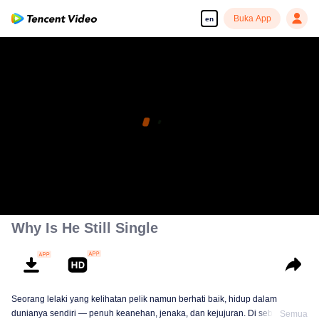
Buka App
en
Why Is He Still Single
Seorang lelaki yang kelihatan pelik namun berhati baik, hidup dalam
dunianya sendiri — penuh keanehan, jenaka, dan kejujuran. Di sebalik
Semua