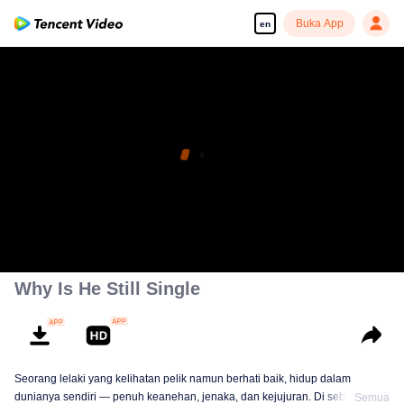
Buka App
en
Why Is He Still Single
Seorang lelaki yang kelihatan pelik namun berhati baik, hidup dalam
dunianya sendiri — penuh keanehan, jenaka, dan kejujuran. Di sebalik
Semua