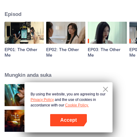
mempunyai wajah yang sama. Mereka segera menjadi akrab dan berkawan
baik, sambil mengenali kehidupan masing-masing dan diam-diam iri
Episod
terhadap satu sama lain. Sementara itu, suami Song Yuxian, Xia Qingyang,
yang juga CEO Kumpulan Song, kelihatan penuh dengan kebimbangan,
seolah-olah dia sudah mengetahui rahsia tentang Xiao Xue.
VIP
VIP
EP01: The Other
EP02: The Other
EP03: The Other
EP0
Me
Me
Me
Me
Mungkin anda suka
By using the website, you are agreeing to our
Loving The Lie
Privacy Policy
and the use of cookies in
accordance with our
Cookie Policy.
Accept
Your Trap
Buka App