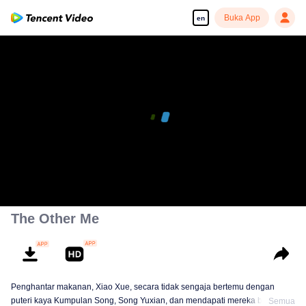
Buka App
en
00:00:00
/
00:10:00
The Other Me
Penghantar makanan, Xiao Xue, secara tidak sengaja bertemu dengan
puteri kaya Kumpulan Song, Song Yuxian, dan mendapati mereka berdua
Semua