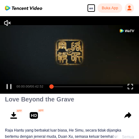
Buka App
en
00:00:00
/
00:42:52
Love Beyond the Grave
Raja Hantu yang berbakat luar biasa, He Simu, secara tidak dijangka
bertemu dengan jeneral muda, Duan Xu, semasa keluar berehat untuk
Semua