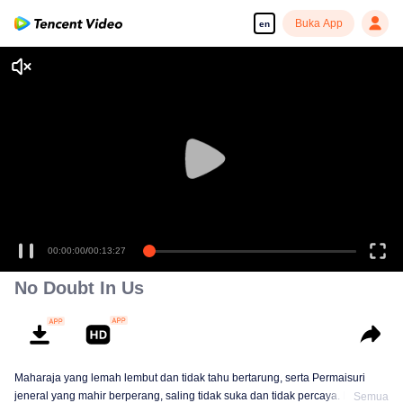
Buka App
en
00:00:00
/
00:13:27
No Doubt In Us
Maharaja yang lemah lembut dan tidak tahu bertarung, serta Permaisuri
jeneral yang mahir berperang, saling tidak suka dan tidak percaya. Namun
Semua