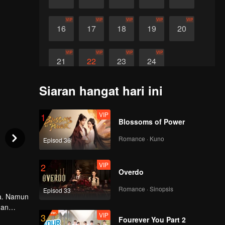
VIP
VIP
VIP
VIP
VIP
16
17
18
19
20
VIP
VIP
VIP
VIP
21
22
23
24
Siaran hangat hari ini
VIP
1
Blossoms of Power
Romance · Kuno
Episod 36
VIP
2
Overdo
Romance · Sinopsis
Episod 33
ya. Namun
dan
VIP
3
ndah dan
Fourever You Part 2