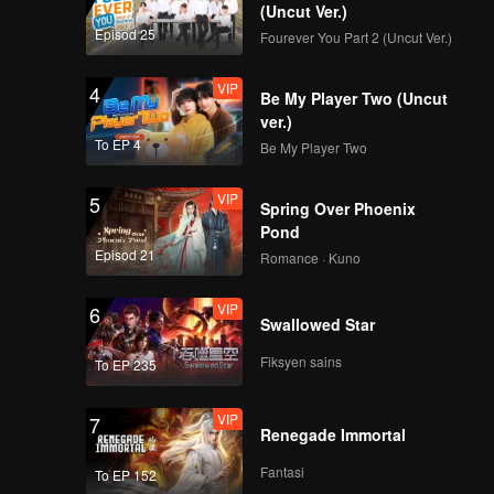
(Uncut Ver.)
Episod 25
Fourever You Part 2 (Uncut Ver.)
VIP
4
Be My Player Two (Uncut
ver.)
To EP 4
Be My Player Two
VIP
5
Spring Over Phoenix
Pond
Episod 21
Romance · Kuno
VIP
6
Swallowed Star
Fiksyen sains
To EP 235
VIP
7
Renegade Immortal
Fantasi
To EP 152