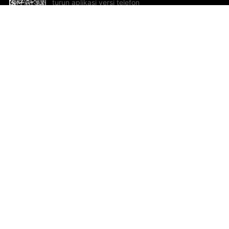
turun aplikasi versi telefon
bimbit!
Bantuan dan Maklum Balas
Te
Cadangan dan maklum balas
Se
Hu
Al
ted.