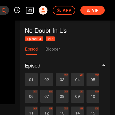
APP
VIP
MS
No Doubt In Us
Episod 24
VIP
Episod
Blooper
Episod
VIP
VIP
VIP
01
02
03
04
05
VIP
VIP
VIP
VIP
VIP
06
07
08
09
10
VIP
VIP
VIP
VIP
VIP
11
12
13
14
15