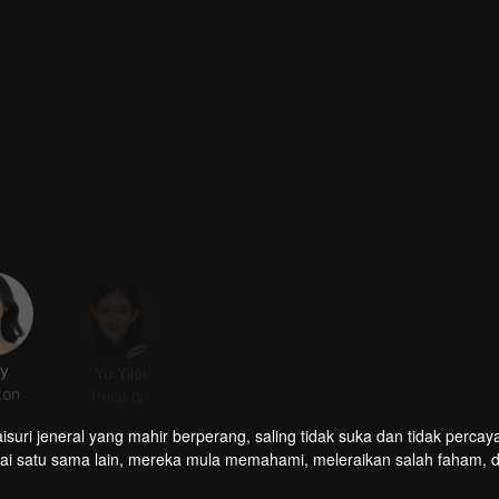
ly
Yu Yilei
Ma Hanyi
Li Qinger
kon
Pelakon
Pelakon
Pelakon
suri jeneral yang mahir berperang, saling tidak suka dan tidak perca
agai satu sama lain, mereka mula memahami, meleraikan salah faham, 
rmaisuri akhirnya melihat sendiri bagaimana Permaisuri dipandang re