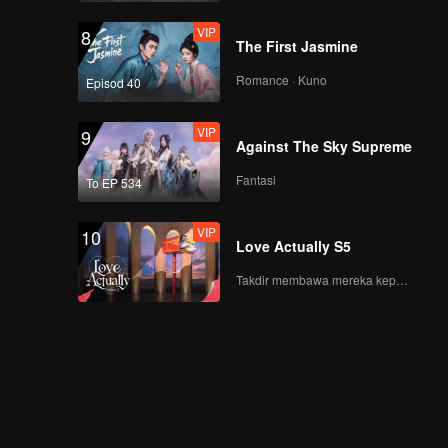
VIP
8
The First Jasmine
Romance · Kuno
Episod 40
VIP
9
Against The Sky Supreme
Fantasi
To EP 534
VIP
10
Love Actually S5
Takdir membawa mereka kepada cinta yang tulus!