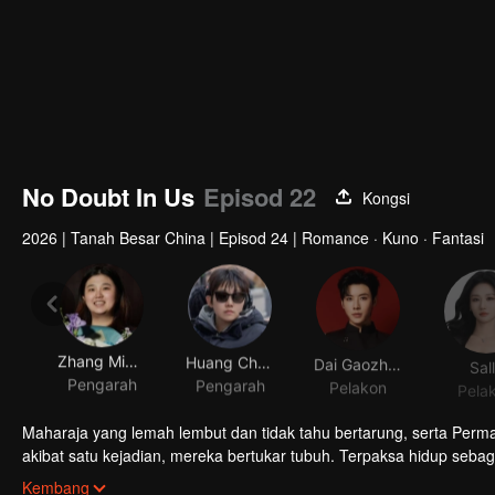
No Doubt In Us
Episod 22
Kongsi
2026
|
Tanah Besar China
|
Episod 24
|
Romance · Kuno · Fantasi
Zhang Mingzuo
Huang Chuanze
Dai Gaozheng
Sal
Pengarah
Pengarah
Pelakon
Pela
Maharaja yang lemah lembut dan tidak tahu bertarung, serta Permai
akibat satu kejadian, mereka bertukar tubuh. Terpaksa hidup seb
belajar tentang cinta serta kepercayaan. Maharaja dalam tubuh Pe
Kembang