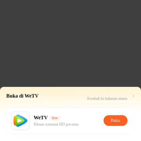
Buka di WeTV
Kembali ke halaman utama
WeTV
Syor
Buka
Ribuan tontonan HD percuma