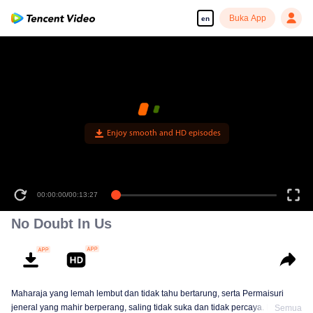
Buka App
en
Enjoy smooth and HD episodes
00:00:00
/
00:13:27
No Doubt In Us
Maharaja yang lemah lembut dan tidak tahu bertarung, serta Permaisuri
jeneral yang mahir berperang, saling tidak suka dan tidak percaya. Namun
Semua