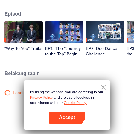
2.5 bulan, penonton menyaksikan perkembangan mereka melalui misi dan
persembahan pentas, serta turut serta melalui undian dan sokongan. Duo
Episod
yang paling popular dengan kimia terkuat akan membuat debut di pentas
global.
Treler
VIP
VIP
"Way To You" Trailer
EP1: The "Journey
EP2: Duo Dance
EP3
to the Top" Begins -
Challenge.
the
12 Chinese and
Partners, please
ico
Thai Youths Meet
take your positions!
rec
for the First Time!
Belakang tabir
By using the website, you are agreeing to our
Loading…
Privacy Policy
and the use of cookies in
accordance with our
Cookie Policy.
Accept
Buka App