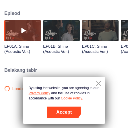
mempertemukan insan dari latar yang berbeza. Masing-masing harus
berdepan dengan pegangan, cinta, dan kebenaran dalam perjalanan
Episod
mencari makna sebenar kebebasan.
EP01A: Shine
EP01B: Shine
EP01C: Shine
EP0
(Acoustic Ver.)
(Acoustic Ver.)
(Acoustic Ver.)
(Aco
Belakang tabir
By using the website, you are agreeing to our
Loading…
Privacy Policy
and the use of cookies in
accordance with our
Cookie Policy.
Accept
Buka App