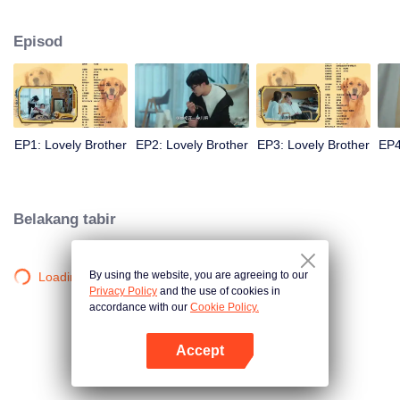
anjing comel untuk membantu Zhu Ke menentang penindasan pemimpin,
membocorkan wajah sebenar dewi, membetulkan peraturan tersembunyi
Episod
yang tidak adil di tempat kerja, akhirnya Zhu Ke berjaya mendapat teman
wanita, menjadi pelukis manga yang bahagia. Ketika mereka membersihkan
kubur, teman wanitanya beritahu Zhu Ke, tidak pernah ada roh Zhou Yu,
semuan itu ialah usaha dia sendiri...
EP1: Lovely Brother
EP2: Lovely Brother
EP3: Lovely Brother
EP4
Belakang tabir
By using the website, you are agreeing to our
Loading…
Privacy Policy
and the use of cookies in
accordance with our
Cookie Policy.
Accept
Buka App