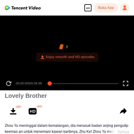
Buka App
en
Enjoy smooth and HD episodes
00:00:00
/
00:08:38
Lovely Brother
Zhou Yu meninggal dalam kemalangan, dia merasuk badan anjing pengutip
keemas an untuk menemani kawan karibnya, Zhu Ke! Zhou Yu menjadi
Semua