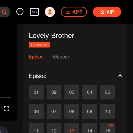
APP
VIP
MS
Lovely Brother
Episod 15
Episod
Blooper
Episod
01
02
03
04
05
06
07
08
09
10
akhir
11
12
13
14
15