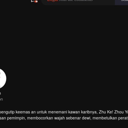
n
on
pengutip keemas an untuk menemani kawan karibnya, Zhu Ke! Zhou Y
san pemimpin, membocorkan wajah sebenar dewi, membetulkan perat
aya mendapat teman wanita, menjadi pelukis manga yang bahagia. Ketik