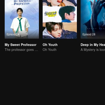
Episod 24
Episod 28
My Sweet Professor
Oh Youth
Deep in My Hea
The professor goes back to campus as a student.
Oh Youth
A Mystery is loo