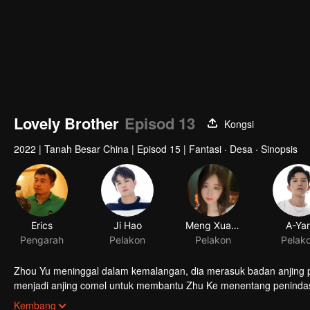
Lovely Brother
Episod 13
Kongsi
2022
|
Tanah Besar China
|
Episod 15
|
Fantasi · Desa · Sinopsis
Erics
Ji Hao
Meng Xuanzi
A-Ya
Pengarah
Pelakon
Pelakon
Pelak
Zhou Yu meninggal dalam kemalangan, dia merasuk badan anjing 
menjadi anjing comel untuk membantu Zhu Ke menentang peninda
tersembunyi yang tidak adil di tempat kerja, akhirnya Zhu Ke berj
Kembang