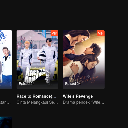
k pernah ada roh Zhou Yu, semuan itu ialah usaha dia sendiri...
VIP
VIP
Episod 24
Episod 24
Race to Romance(English Ver.)
Wife's Revenge
You don't understand, It's also love
Cinta Melangkaui Sempadan, Bersatu Demi Kejayaan
Drama pendek “Wife's Revenge”