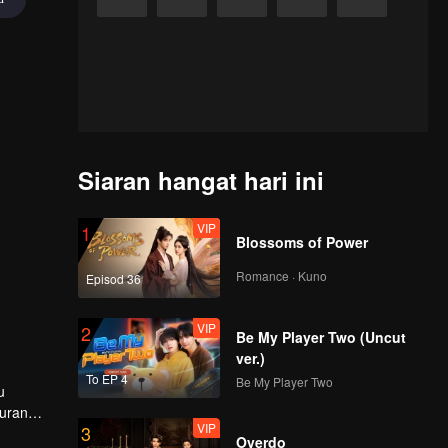
Siaran hangat hari ini
VIP
1
Blossoms of Power
Romance · Kuno
Episod 36
VIP
2
Be My Player Two (Uncut
ver.)
To EP 4
Be My Player Two
u
uran
VIP
3
a
Overdo