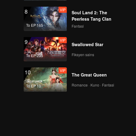
VIP
8
Soul Land 2: The
Peerless Tang Clan
To EP 165
Fantasi
VIP
9
Swallowed Star
Fiksyen sains
To EP 235
VIP
10
The Great Queen
Romance · Kuno · Fantasi
To EP 10