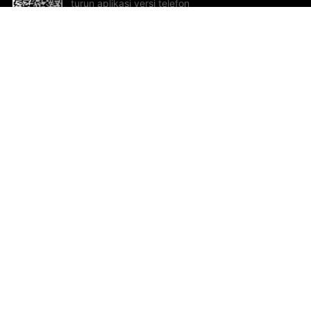
turun aplikasi versi telefon
bimbit!
Bantuan dan Maklum Balas
Te
Cadangan dan maklum balas
Se
Hu
Al
ted.