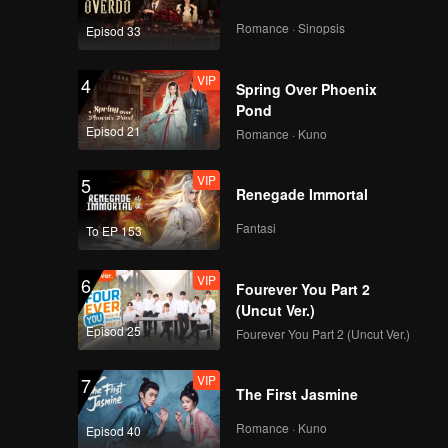
Romance · Sinopsis
Episod 33
VIP
4
Spring Over Phoenix
Pond
Episod 21
Romance · Kuno
VIP
5
Renegade Immortal
Fantasi
To EP 153
VIP
6
Fourever You Part 2
(Uncut Ver.)
Episod 25
Fourever You Part 2 (Uncut Ver.)
VIP
7
The First Jasmine
Romance · Kuno
Episod 40