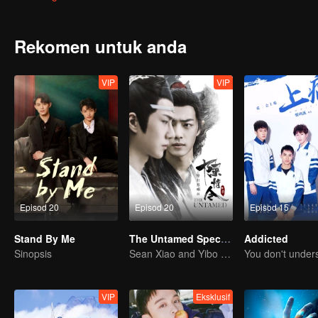
mereka membersihkan kubur, teman wanitanya beritahu Zhu Ke, tida
Rekomen untuk anda
VIP
VIP
Episod 20
Episod 20
Episod 15
Stand By Me
The Untamed Special Edition
Addicted
Sinopsis
Sean Xiao and Yibo Wang lead the stunning casts
VIP
Eksklusif