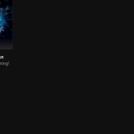
rt
ming!