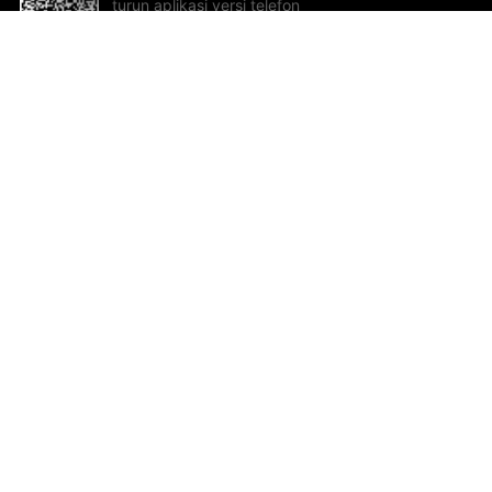
turun aplikasi versi telefon
bimbit!
Bantuan dan Maklum Balas
Te
Cadangan dan maklum balas
Se
Hu
Al
ted.