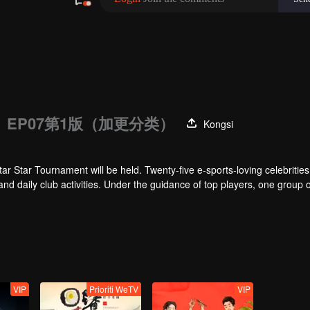
EP07第1版（加更分类）
Kongsi
tar Star Tournament will be held. Twenty-five e-sports-loving celebrities w
 and daily club activities. Under the guidance of top players, one group o
Tournament.
VIP
Prioriti WeTV
VIP