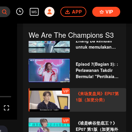
Episod 7(Bagian 1):
APP
"Perang balas
VIP
MS
dendam" Zhou Keyu
Ao Ziyi bermula lagi!
We Are The Champions S3
Episod 7(Bagian 2):
Zhang Da kembali
untuk memulakan
mod mengeluh, Meng
Chuan memposting
Episod 7(Bagian 3): :
Zhou Zhennan
Perlawanan Takdir
dengan wajah
Bermula! "Pertikaian"
terbuka!
Qi Wei dan Li Cheng-
hyun meletus di
VIP
《来场复盘局》EP07第
arena?
1版（加更分类）
VIP
《谁是峡谷垫底王？》
EP07 第1版（加更海外