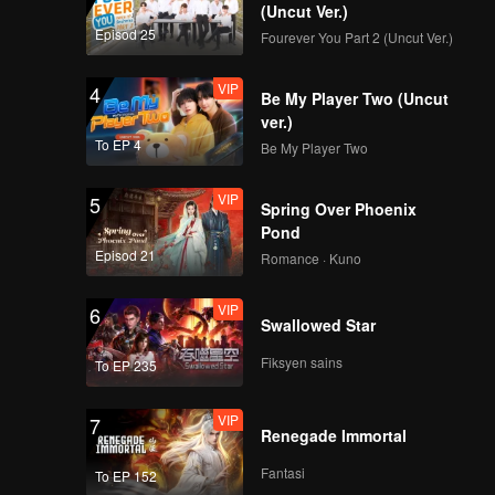
(Uncut Ver.)
VIP
《谁是峡谷垫底王？》
Episod 25
Fourever You Part 2 (Uncut Ver.)
EP08第1版（加更海外
版）
VIP
4
Be My Player Two (Uncut
ver.)
Episod 9(Bagian 1):
To EP 4
Be My Player Two
Semua anggota AG
menukar tempat
VIP
5
untuk memecahkan
Spring Over Phoenix
rutin, Liga Remaja
Pond
Episod 9(Bagian 2):
Zaman bersedia!
Episod 21
Romance · Kuno
Kumpulan Remaja
Zaman muncul, dan
VIP
6
seluruh anggota
Swallowed Star
menunjukkan
Episod 9(Bagian 3):
lembah!
Fiksyen sains
To EP 235
Jiwa kumpulan
remaja masa meletup,
VIP
7
Ma Jiaqi Canyon
Renegade Immortal
mengejar hutan
VIP
《来场复盘局》EP09第
dikemas kini!
Fantasi
To EP 152
1版（加更分类）