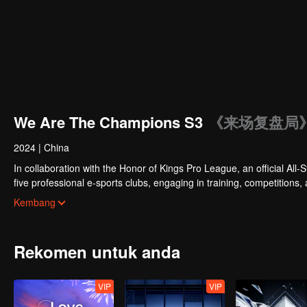
We Are The Champions S3
《来场复盘局》
2024
|
China
In collaboration with the Honor of Kings Pro League, an official All-S
five professional e-sports clubs, engaging in training, competitions,
celebrities will win the championship in the first-ever All-Star Star 
Kembang
Rekomen untuk anda
VIP
VIP