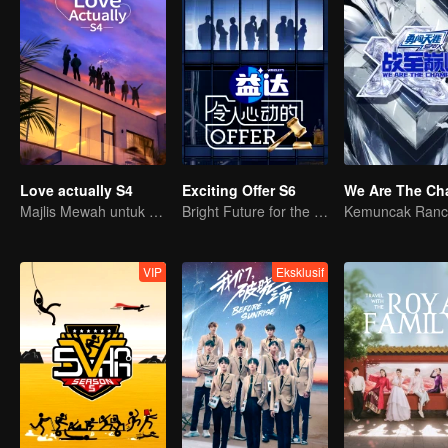
Love actually S4
Exciting Offer S6
Majlis Mewah untuk Orang Dewasa
Bright Future for the Youth
VIP
Eksklusif