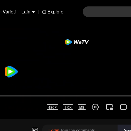
 Varieti
Lain
|
Explore