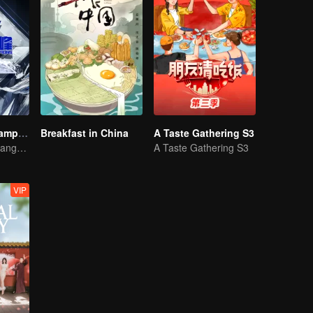
We Are The Champions S4
Breakfast in China
A Taste Gathering S3
Kemuncak Rancangan Hiburan E-sukan
A Taste Gathering S3
VIP