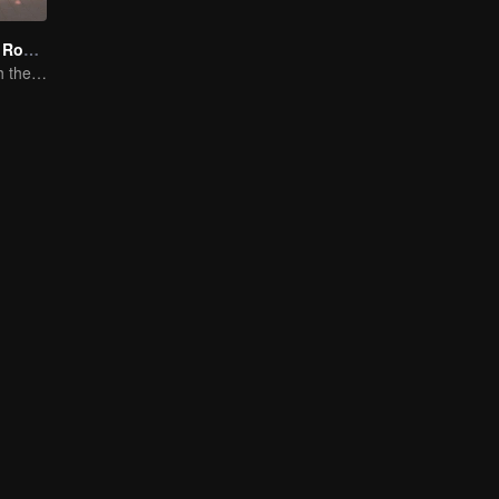
Travel With the Royal Family
New journey with the queen and concubines