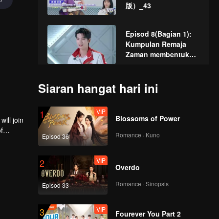
版）_43
Episod 8(Bagian 1):
Kumpulan Remaja
Zaman membentuk
pasukan menyerang
secara mengejutkan,
Episod 8(Bagian 2):
Siaran hangat hari ini
Huang Junjie
Zhou Keyu "Lan"
memulakan komando
membunuh empat
"Red Wen"!
VIP
1
pihak, KSG
Blossoms of Power
ill join
menghadapi dilema
f
Episod 8(Bagian 3):
angin kencang!
Romance · Kuno
Episod 36
KSG bermain di
belakang air dalam
VIP
2
permainan titik, Teens
Overdo
in Times menonton
VIP
《来场复盘局》EP08第
permainan dan
Romance · Sinopsis
Episod 33
1版（加更分类）
mengatakan kata-kata
kejam!
VIP
3
Fourever You Part 2