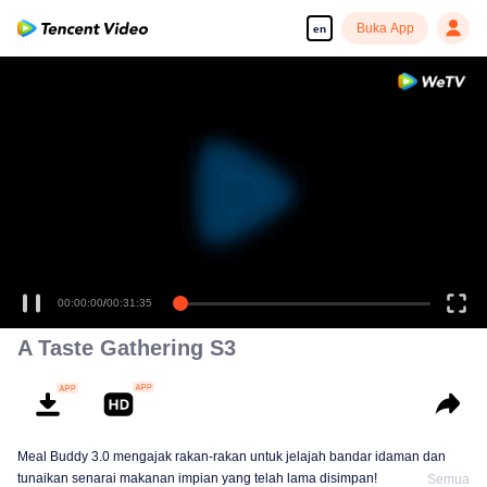
Buka App
en
00:00:00
/
00:31:35
A Taste Gathering S3
Meal Buddy 3.0 mengajak rakan-rakan untuk jelajah bandar idaman dan
tunaikan senarai makanan impian yang telah lama disimpan!
Semua