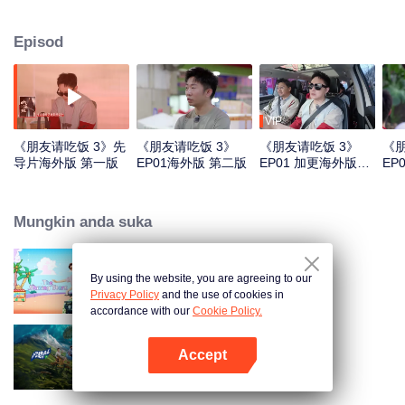
Episod
VIP
《朋友请吃饭 3》先
《朋友请吃饭 3》
《朋友请吃饭 3》
《朋
导片海外版 第一版
EP01海外版 第二版
EP01 加更海外版第
EP
一版
Mungkin anda suka
By using the website, you are agreeing to our
The Shining Stars
Privacy Policy
and the use of cookies in
accordance with our
Cookie Policy.
Accept
Natural High
Buka App