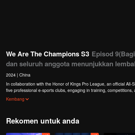
We Are The Champions S3
Episod 9(Bag
dan seluruh anggota menunjukkan lemba
2024
|
China
In collaboration with the Honor of Kings Pro League, an official All-S
five professional e-sports clubs, engaging in training, competitions,
celebrities will win the championship in the first-ever All-Star Star 
Kembang
Rekomen untuk anda