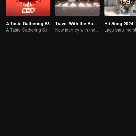
A Taste Gathering S3
Travel With the Royal Family
Hit Song 2024
A Taste Gathering S3
New journey with the queen and concubines