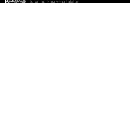
turun aplikasi versi telefon
bimbit!
Bantuan dan Maklum Balas
Te
Cadangan dan maklum balas
Se
Hu
Al
ted.