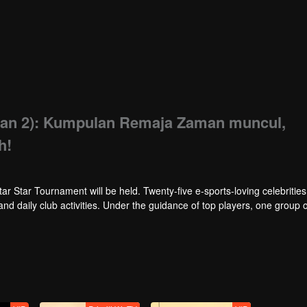
ian 2): Kumpulan Remaja Zaman muncul,
h!
tar Star Tournament will be held. Twenty-five e-sports-loving celebrities w
 and daily club activities. Under the guidance of top players, one group o
Tournament.