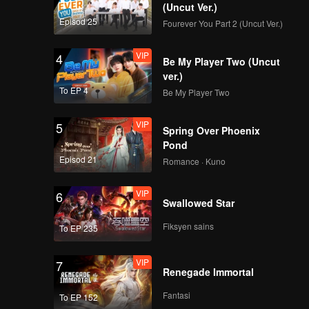
(Uncut Ver.)
VIP
Episod 10(Bagian 1):
Episod 25
Fourever You Part 2 (Uncut Ver.)
Yang Mi Shenteng
Battle Canyon, Times
VIP
4
Youth League
Be My Player Two (Uncut
kembali!
ver.)
VIP
Episod 10(Bagian 2):
To EP 4
Be My Player Two
Perjuangan Juara!
688 vs Kuzeki
VIP
5
Spring Over Phoenix
Pond
VIP
Episod 10(Bagian 3):
Episod 21
Romance · Kuno
Semua pemain gugup
dalam permainan titik,
VIP
6
kejuaraan akan jatuh
Swallowed Star
ke rumah siapa?
VIP
《战至巅峰3》衍生-
Fiksyen sains
To EP 235
《来场复盘局》EP10-第
一版
VIP
7
Renegade Immortal
VIP
《谁是峡谷垫底王？》
Fantasi
To EP 152
EP10第1版（加更海外