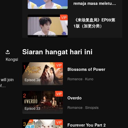
remaja masa meletup,
Ma Jiaqi Canyon
mengejar hutan
VIP
《来场复盘局》EP09第
dikemas kini!
1版（加更分类）
VIP
Semifinal Review(Part
Siaran hangat hari ini
1): AG VS JiuZhe
Kongsi
Team
VIP
1
Blossoms of Power
VIP
Semifinal Review(Part
Romance · Kuno
ill join
Episod 36
2): JiuZhe Team VS
f
Chongqing Wolves
VIP
2
Team
Overdo
VIP
《谁是峡谷垫底王？》
Romance · Sinopsis
Episod 33
EP09第1版（加更海外
版）
VIP
3
Fourever You Part 2