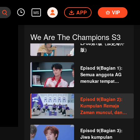
in Times menonton
VIP
《来场复盘局》EP08第
permainan dan
APP
1版（加更分类）
VIP
MS
mengatakan kata-kata
kejam!
We Are The Champions S3
VIP
《谁是峡谷垫底王？》
EP08第1版（加更海外
版）
Episod 9(Bagian 1):
Semua anggota AG
menukar tempat
untuk memecahkan
rutin, Liga Remaja
Episod 9(Bagian 2):
Zaman bersedia!
Kumpulan Remaja
Zaman muncul, dan
seluruh anggota
menunjukkan
Episod 9(Bagian 3):
lembah!
Jiwa kumpulan