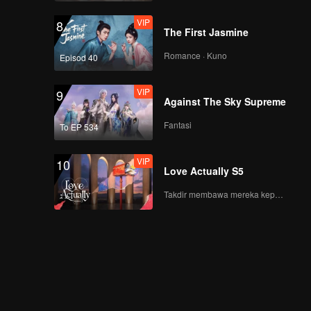
版）
VIP
8
The First Jasmine
Romance · Kuno
Episod 40
VIP
9
Against The Sky Supreme
Fantasi
To EP 534
VIP
10
Love Actually S5
Takdir membawa mereka kepada cinta yang tulus!