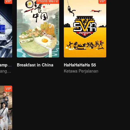
VIP
Prioriti WeTV
VIP
We Are The Champions S4
Breakfast in China
HaHaHaHaHa S5
Kemuncak Rancangan Hiburan E-sukan
Ketawa Perjalanan
VIP