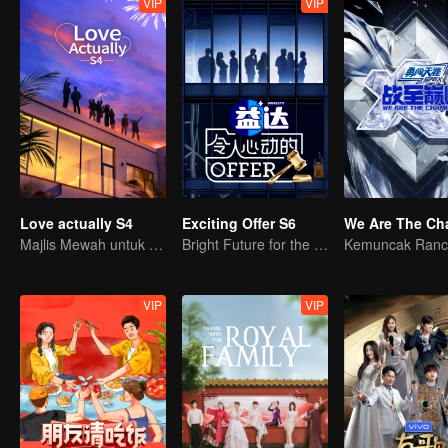
VIP
VIP
Love actually S4
Exciting Offer S6
Majlis Mewah untuk Orang Dewasa
Bright Future for the Youth
VIP
VIP