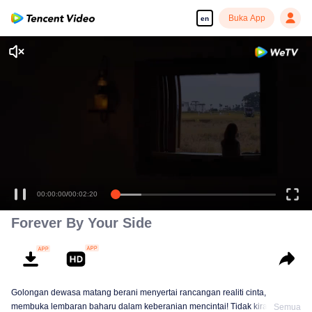
Buka App
en
00:00:00
/
00:02:20
Forever By Your Side
Golongan dewasa matang berani menyertai rancangan realiti cinta,
membuka lembaran baharu dalam keberanian mencintai! Tidak kira usia,
Semua