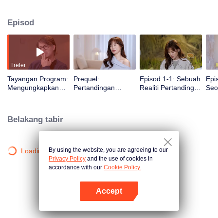
cinta tetap diraikan!
Episod
Treler
Tayangan Program:
Prequel:
Episod 1-1: Sebuah
Epi
Mengungkapkan
Pertandingan
Realiti Pertandingan
Seo
Cinta di Waktu
Pencarian Jodoh
Cinta di Mana
ber
Senja
untuk Lelaki dan
Pasangan Berusia
men
Wanita Berusia 50
50 Tahun Menjadi
dua
Belakang tabir
Tahun ke atas di
Tanda Tanya Dalam
ber
Ladang Gandum
Pertelingkahan Satu
men
Detik
ram
By using the website, you are agreeing to our
Loading…
Privacy Policy
and the use of cookies in
accordance with our
Cookie Policy.
Accept
Buka App