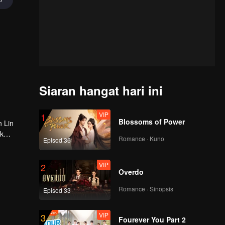
Siaran hangat hari ini
VIP
1
Blossoms of Power
n Lin
ak
Romance · Kuno
Episod 36
VIP
2
Overdo
Romance · Sinopsis
Episod 33
VIP
3
Fourever You Part 2