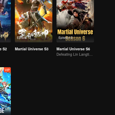
Episod 12
Episod 12
e S2
Martial Universe S3
Martial Universe S6
Defeating Lin Langtian, rising to the championship.
VIP