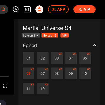
APP
VIP
MS
Martial Universe S4
Season 4
Episod 12
VIP
Episod
VIP
VIP
VIP
01
02
03
04
05
VIP
VIP
VIP
VIP
VIP
06
07
08
09
10
VIP
VIP
11
12