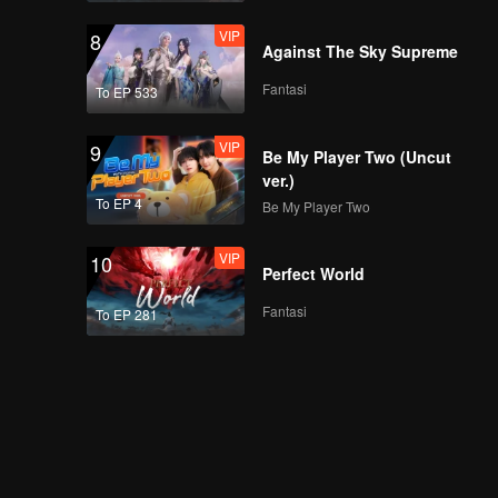
VIP
8
Against The Sky Supreme
Fantasi
To EP 533
VIP
9
Be My Player Two (Uncut
ver.)
To EP 4
Be My Player Two
VIP
10
Perfect World
Fantasi
To EP 281