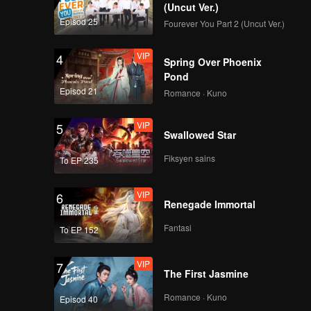
(Uncut Ver.)
Episod 25
Fourever You Part 2 (Uncut Ver.)
VIP
4
Spring Over Phoenix
Pond
Episod 21
Romance · Kuno
VIP
5
Swallowed Star
Fiksyen sains
To EP 235
VIP
6
Renegade Immortal
Fantasi
To EP 152
VIP
7
The First Jasmine
Romance · Kuno
Episod 40