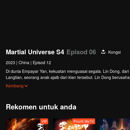
Martial Universe S4
Episod 06
Kongsi
2023
|
China
|
Episod 12
Di dunia Empayar Yan, kekuatan menguasai segala. Lin Dong, dari 
Langtian, seorang anak ajaib dari klan tersebut. Lin Dong berusa
terduga ketika dia menemukan sebuah talisman misterius, membongka
Kembang
Rekomen untuk anda
VIP
Prioriti WeTV