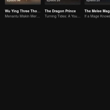
Wu Ying Three Thousand Paths
The Dragon Prince
The Melee Mag
Menantu Miskin Merentas Dunia dan Menguasai Alam Asing
Turning Tides: A Young Writer's Odyssey