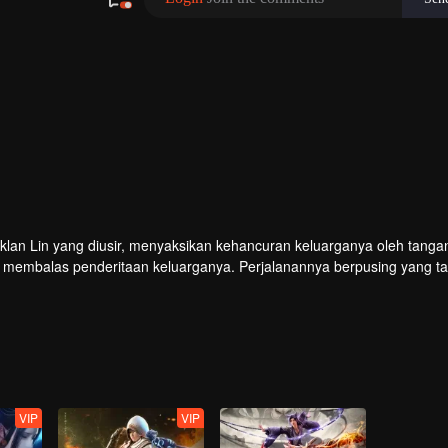
klan Lin yang diusir, menyaksikan kehancuran keluarganya oleh tanga
ha membalas penderitaan keluarganya. Perjalanannya berpusing yang t
r takdir di luar imajinasinya.
VIP
VIP