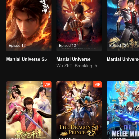
Episod 12
Episod 12
Episod 12
Martial Universe S5
Martial Universe
Martial Univers
Wu Zhiji, Breaking the Sky, Moving the Heaven and the Earth
VIP
VIP
Episod 60
Episod 26
Episod 20