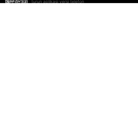
turun aplikasi versi telefon
bimbit!
Bantuan dan Maklum Balas
Te
Cadangan dan maklum balas
Se
Hu
Al
ted.