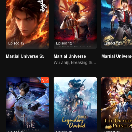
Episod 12
Episod 12
Episod 12
Martial Universe S5
Martial Universe
Martial Univers
Wu Zhiji, Breaking the Sky, Moving the Heaven and the Earth
VIP
Episod 13
Episod 78
Episod 26