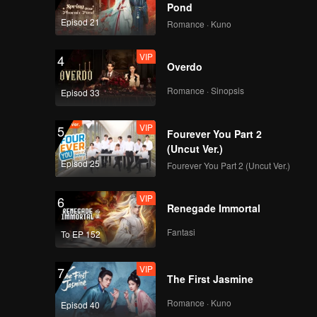
Pond
Episod 21
Romance · Kuno
VIP
4
Overdo
Romance · Sinopsis
Episod 33
VIP
5
Fourever You Part 2
(Uncut Ver.)
Episod 25
Fourever You Part 2 (Uncut Ver.)
VIP
6
Renegade Immortal
Fantasi
To EP 152
VIP
7
The First Jasmine
Romance · Kuno
Episod 40