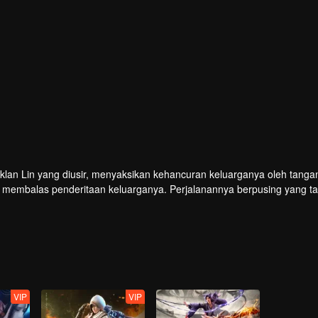
klan Lin yang diusir, menyaksikan kehancuran keluarganya oleh tanga
ha membalas penderitaan keluarganya. Perjalanannya berpusing yang t
r takdir di luar imajinasinya.
VIP
VIP