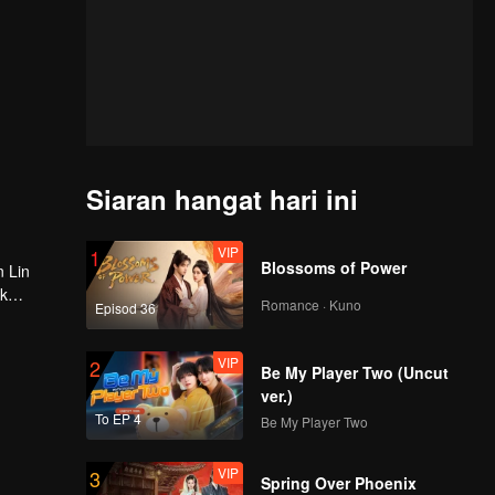
Siaran hangat hari ini
VIP
1
Blossoms of Power
n Lin
ak
Romance · Kuno
Episod 36
VIP
2
Be My Player Two (Uncut
ver.)
To EP 4
Be My Player Two
VIP
3
Spring Over Phoenix