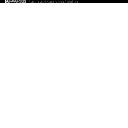
turun aplikasi versi telefon
bimbit!
Bantuan dan Maklum Balas
Te
Cadangan dan maklum balas
Se
Hu
Al
ted.