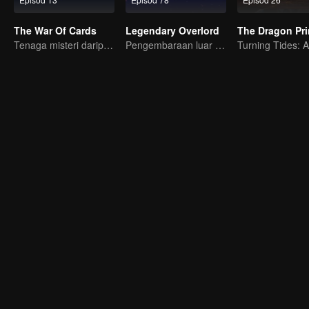
The War Of Cards
Legendary Overlord
The Dragon Pr
Tenaga misteri daripada kad mencetuskan peperangan, bagaimana Chen Mu mengatasinya?
Pengembaraan luar biasa, remaja dilahirkan semula dalam kesukaran