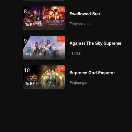
VIP
8
Swallowed Star
Fiksyen sains
To EP 235
VIP
9
Against The Sky Supreme
Fantasi
To EP 534
VIP
10
Supreme God Emperor
Perjuangan
To EP 611