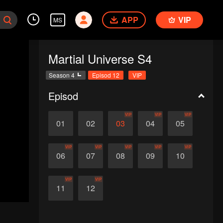
APP
VIP
MS
Martial Universe S4
Season 4
Episod 12
VIP
Episod
VIP
VIP
VIP
01
02
03
04
05
VIP
VIP
VIP
VIP
VIP
06
07
08
09
10
VIP
VIP
11
12