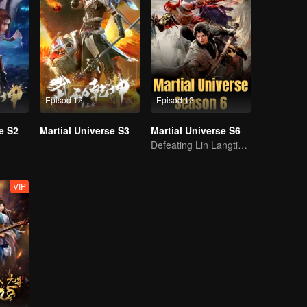
Episod 12
Episod 12
e S2
Martial Universe S3
Martial Universe S6
Defeating Lin Langtian, rising to the championship.
VIP