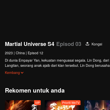
Martial Universe S4
Episod 03
Kongsi
2023
|
China
|
Episod 12
Di dunia Empayar Yan, kekuatan menguasai segala. Lin Dong, dari 
Langtian, seorang anak ajaib dari klan tersebut. Lin Dong berusa
terduga ketika dia menemukan sebuah talisman misterius, membongka
Kembang
Rekomen untuk anda
VIP
Prioriti WeTV