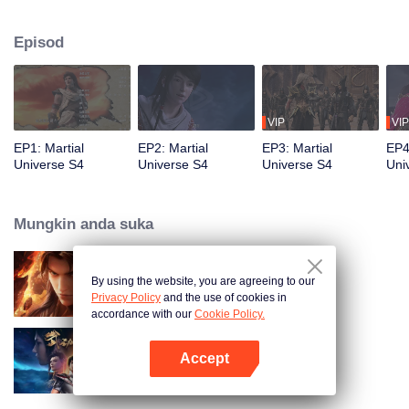
Langtian, seorang anak ajaib dari klan tersebut. Lin Dong berusaha
membalas penderitaan keluarganya. Perjalanannya berpusing yang tak
Episod
terduga ketika dia menemukan sebuah talisman misterius, membongkar
takdir di luar imajinasinya.
VIP
VIP
EP1: Martial
EP2: Martial
EP3: Martial
EP4
Universe S4
Universe S4
Universe S4
Uni
Mungkin anda suka
By using the website, you are agreeing to our
Martial Universe S5
Privacy Policy
and the use of cookies in
accordance with our
Cookie Policy.
Accept
Martial Universe
Buka App