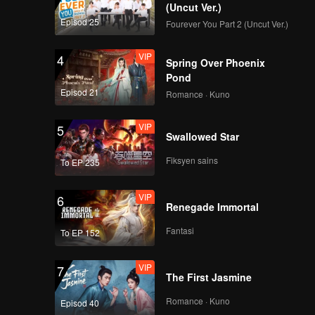
(Uncut Ver.)
Episod 25
Fourever You Part 2 (Uncut Ver.)
VIP
4
Spring Over Phoenix
Pond
Episod 21
Romance · Kuno
VIP
5
Swallowed Star
Fiksyen sains
To EP 235
VIP
6
Renegade Immortal
Fantasi
To EP 152
VIP
7
The First Jasmine
Romance · Kuno
Episod 40