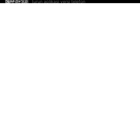
turun aplikasi versi telefon
bimbit!
Bantuan dan Maklum Balas
Te
Cadangan dan maklum balas
Se
Hu
Al
ted.