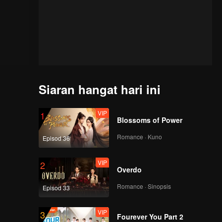
Siaran hangat hari ini
VIP
1
Blossoms of Power
Romance · Kuno
Episod 36
VIP
2
Overdo
Romance · Sinopsis
Episod 33
VIP
3
Fourever You Part 2