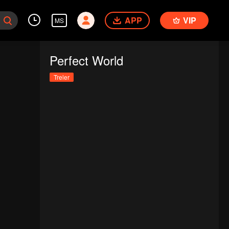
APP
VIP
MS
Perfect World
Treler