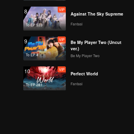
VIP
8
Against The Sky Supreme
Fantasi
To EP 533
VIP
9
Be My Player Two (Uncut
ver.)
To EP 4
Be My Player Two
VIP
10
Perfect World
Fantasi
To EP 281