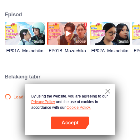
bersalah, malah terkenal dengan sikap lantang. Moza yang yakin boleh
menjadikan Chiko sebagai teman lelaki dalam masa 100 hari sahaja,
Episod
akhirnya mengambil langkah drastik. Langkah ini membuahkan hasil yang
tidak dijangka oleh sesiapa: kini Chiko yang mengejar cinta Moza semula.
EP01A: Mozachiko
EP01B: Mozachiko
EP02A: Mozachiko
EP
Belakang tabir
By using the website, you are agreeing to our
Loading…
Privacy Policy
and the use of cookies in
accordance with our
Cookie Policy.
Accept
Buka App