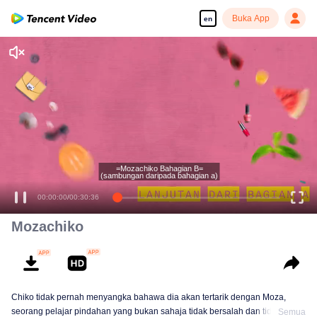
Buka App
en
Enjoy smooth and HD episodes
=Mozachiko Bahagian B=
(sambungan daripada bahagian a)
00:00:00
/
00:30:36
Mozachiko
Chiko tidak pernah menyangka bahawa dia akan tertarik dengan Moza,
seorang pelajar pindahan yang bukan sahaja tidak bersalah dan tidak
Semua