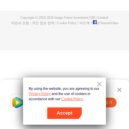
이름은 위체 룡연이었습니다. 위체 룡연은 류엉을 구해준 덕분에 그녀를 잘 모
시곤 합니다. 하지만, 뭔가 잘못된 일로 인해 하오 설은 류영이 실종된 것으로 오
해하게 되어, 이를 찾기 위해 늑대 요괴를 만나게 됩니다. 결국, 위체 룡연의 손
Copyright © 2016-
2026
Image Future Investment (HK) Limited.
에서 임의처럼 죽게 됩니다. 위체 룡연은 류영의 바람을 이뤄줘 작은 아가씨를
약관과 조항
|
개인 정보 정책
|
Cookie Policy
|
피드백
|
@
TencentVideo
돌아올 수 있게 도와주며, 삼세동안 그녀를 지키고 있습니다. 그렇게 위체 룡연
은 서약을 이행하면서도 류영의 평생을 지켜왔습니다. 하지만, 네 번째 삶인 구
경연에서만 위체 룡연의 존재를 알게 되었고, 벌을 받는 위체 룡연을 구하기 위
해 명욱성준에게 혼을 흡수당하게 되었습니다. 그리고 마침내 그녀의 다른 반쪽
혼은 위체 룡연과 합쳐져 그를 돕게 되었고, 위체 룡연은 악당을 무찌르게 되었
습니다.
By using the website, you are agreeing to our
Privacy Policy
and the use of cookies in
accordance with our
Cookie Policy.
Tencent Video
앱 열기
더 많은 콘텐츠 시청하기
Accept
실패시
여기 클릭
다시 시도
앱 열기