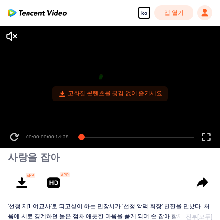
앱 열기
ko
고화질 콘텐츠를 끊김 없이 즐기세요
00:00:00
/
00:14:28
사랑을 잡아
'선청 제1 여교사'로 되고싶어 하는 민장시가 '선청 악덕 회장' 친잔을 만났다. 처
음에 서로 경계하던 둘은 점차 애틋한 마음을 품게 되며 손 잡아 함께 최대 적수
전부[모두]