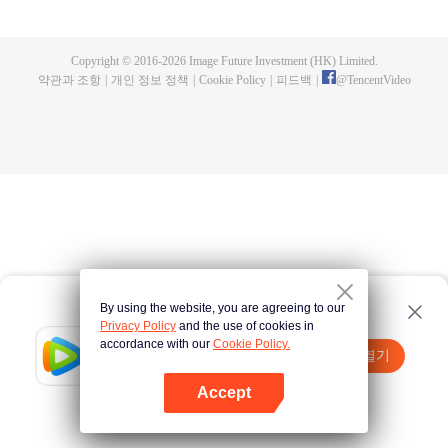
심은 매일 그녀의 마음을 얻으려고 필사적으로 꼬신다. 이렇게 우스꽝스러운 상
황에서 과연 누가 승자가 될까?
Copyright © 2016-
2026
Image Future Investment (HK) Limited.
약관과 조항
|
개인 정보 정책
|
Cookie Policy
|
피드백
|
@
TencentVideo
By using the website, you are agreeing to our
Privacy Policy
and the use of cookies in
accordance with our
Cookie Policy.
Tencent Video
앱 열기
더 많은 콘텐츠 시청하기
Accept
실패시
여기 클릭
다시 시도
앱 열기