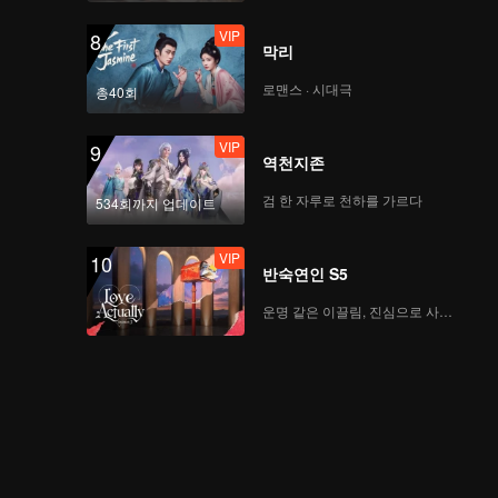
VIP
8
막리
로맨스 · 시대극
총40회
VIP
9
역천지존
검 한 자루로 천하를 가르다
534회까지 업데이트
VIP
10
반숙연인 S5
운명 같은 이끌림, 진심으로 사랑하다