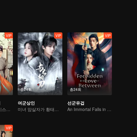
VIP
VIP
VIP
총24회
총24회
줘
여군상인
선군유겁
첫사랑의 꿈, 첫키스의 만남
미녀 암살자가 황태자의 마음을 사로잡는다
An Immortal Falls in Love With a Witch
VIP