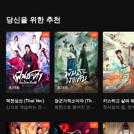
당신을 위한 추천
VIP
VIP
총24회
총24회
총23회
역천성선 (Thai Ver.)
장군가적소아자 (Thai Ver.)
키스하고 살려 
신으로 역습하는 건 놀랄 일도 아니다!
원한으로 맺어진 인연, 우정이 족쇄가 되다
VIP
VIP