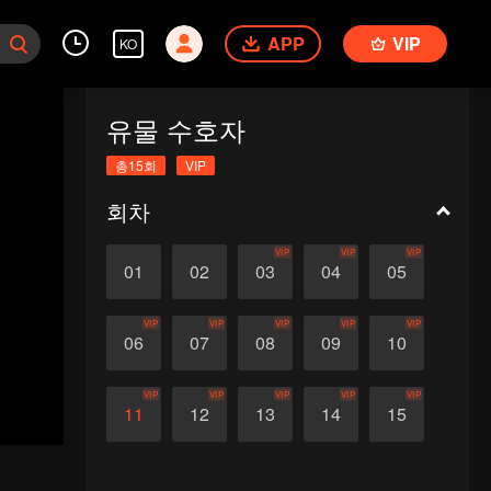
APP
VIP
KO
유물 수호자
총15회
VIP
회차
VIP
VIP
VIP
01
02
03
04
05
VIP
VIP
VIP
VIP
VIP
06
07
08
09
10
VIP
VIP
VIP
VIP
VIP
11
12
13
14
15