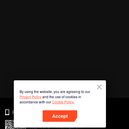
By using the website, you are agreeing to our
Privacy Policy
and the use of cookies in
accordance with our
Cookie Policy.
Phone
Accept
앱을 다운로드하려면 QR 코드