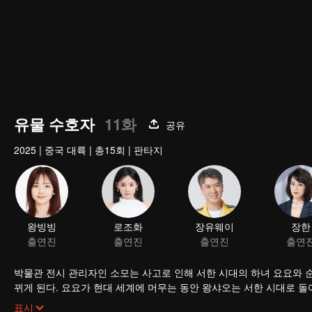
유물 수호자
11화
공유
2025
|
중국 대륙
|
총15회
|
판타지
왕빙빙
로조화
장유웨이
장한
출연진
출연진
출연진
출연
박물관 전시 관리자인 소모는 사고로 인해 서한 시대의 하녀 요요와 순
뀌게 된다. 요요가 현대 세계에 머무는 동안 왕샤오는 서한 시대로 
비밀을 밝혀내기 위해 노력한다.
표시