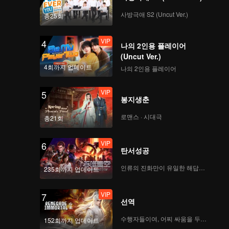
사방극애 S2 (Uncut Ver.)
총25회
VIP
4
나의 2인용 플레이어
(Uncut Ver.)
4회까지 업데이트
나의 2인용 플레이어
VIP
5
봉지생춘
로맨스 · 시대극
총21회
VIP
6
탄서성공
인류의 진화만이 유일한 해답이다
235회까지 업데이트
VIP
7
선역
수행자들이여, 어찌 싸움을 두려워하랴
152회까지 업데이트