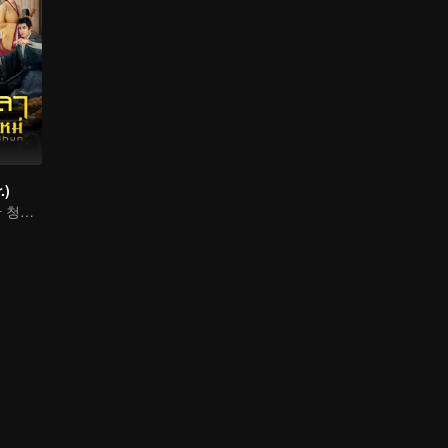
.)
열혈! 타임슬립한 청년, 폐위된 황제의 운명을 바꾼다