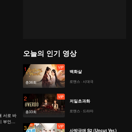
오늘의 인기 영상
VIP
1
백화살
로맨스 · 시대극
총36회
VIP
2
저일초과화
로맨스 · 드라마
총33회
 서로 바
시 부인의
VIP
3
사방극애 S2 (Uncut Ver.)