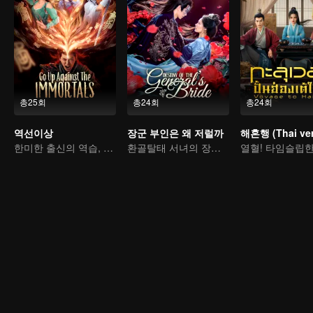
총25회
총24회
총24회
역선이상
장군 부인은 왜 저럴까
해혼행 (Thai ver
한미한 출신의 역습, 통쾌함의 극치
환골탈태 서녀의 장군부를 향한 복수