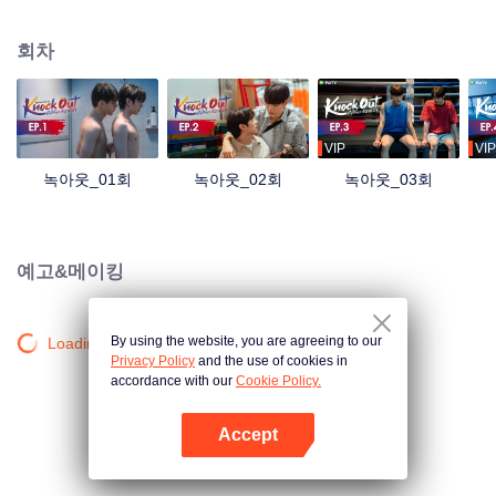
사랑을 나누면서 켄의 아저지 빚도 갚게 된다. 그렇게 둘 사이에 장미빛 미래만
남았는 줄 알았는데 우연찮게 암흑가와 엮이게 되면서 험난한 앞길이 펼쳐진
회차
다...
VIP
VIP
녹아웃_01회
녹아웃_02회
녹아웃_03회
예고&메이킹
By using the website, you are agreeing to our
Loading…
Privacy Policy
and the use of cookies in
accordance with our
Cookie Policy.
Accept
앱 열기