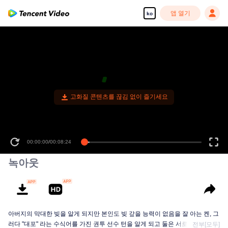
앱 열기
ko
고화질 콘텐츠를 끊김 없이 즐기세요
00:00:00
/
00:08:24
녹아웃
아버지의 막대한 빚을 알게 되지만 본인도 빚 갚을 능력이 없음을 잘 아는 켄, 그
러다 "대포" 라는 수식어를 가진 권투 선수 턴을 알게 되고 둘은 서로 가까워져
전부[모두]