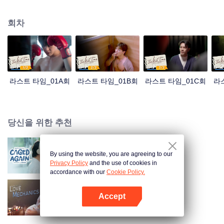
병에 걸렸을 때, 그는 또한 자신의 여자 친구의 죽음에 대한 예상치 못한 진실을
알게되었다.
회차
라스트 타임_01A회
라스트 타임_01B회
라스트 타임_01C회
라
당신을 위한 추천
By using the website, you are agreeing to our
케이지 어게인
Privacy Policy
and the use of cookies in
accordance with our
Cookie Policy.
Accept
애정역학
앱 열기