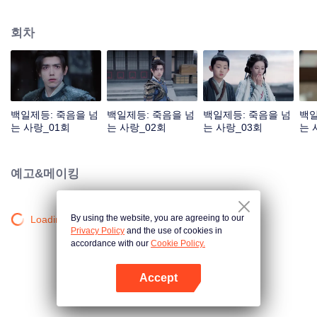
것 같았다. 두 사람은 서로 속마음을 알아보고 결국 하사모는 단서의 어두운 과
거와 마음속의 뜻을 알게 되고 단서도 하사모의 집념과 외로움을 발견하게 된
회차
다. 수명이 겨우 백 년인 인간과 400년을 살아도 여전히 소녀인 악귀가 사랑으
로 시간의 흐름에 저항한다.
백일제등: 죽음을 넘
백일제등: 죽음을 넘
백일제등: 죽음을 넘
백일
는 사랑_01회
는 사랑_02회
는 사랑_03회
는 
예고&메이킹
By using the website, you are agreeing to our
Loading…
Privacy Policy
and the use of cookies in
accordance with our
Cookie Policy.
Accept
앱 열기