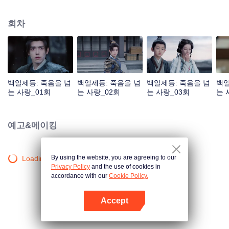
것 같았다. 두 사람은 서로 속마음을 알아보고 결국 하사모는 단서의 어두운 과
거와 마음속의 뜻을 알게 되고 단서도 하사모의 집념과 외로움을 발견하게 된
회차
다. 수명이 겨우 백 년인 인간과 400년을 살아도 여전히 소녀인 악귀가 사랑으
로 시간의 흐름에 저항한다.
백일제등: 죽음을 넘
백일제등: 죽음을 넘
백일제등: 죽음을 넘
백일
는 사랑_01회
는 사랑_02회
는 사랑_03회
는 
예고&메이킹
By using the website, you are agreeing to our
Loading…
Privacy Policy
and the use of cookies in
accordance with our
Cookie Policy.
Accept
앱 열기