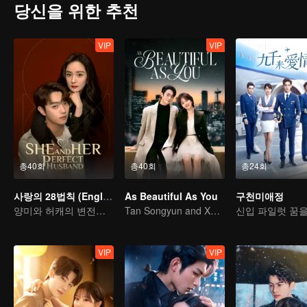
당신을 위한 추천
VIP
VIP
총40회
총40회
총24회
사랑의 28법칙 (English Ver.)
As Beautiful As You
구천미애정
양미와 허캐의 변전적인 연상연하 연애
Tan Songyun and Xu Kai join forces in the workplace
VIP
VIP