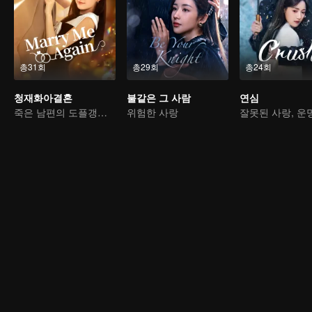
총31회
총29회
총24회
청재화아결혼
불같은 그 사람
연심
죽은 남편의 도플갱어와 사랑에 빠진 상속녀
위험한 사랑