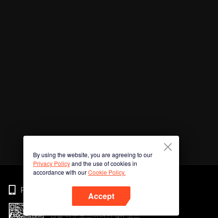
By using the website, you are agreeing to our
Privacy Policy
and the use of cookies in
accordance with our
Cookie Policy.
Phone
Accept
앱을 다운로드하려면 QR 코드