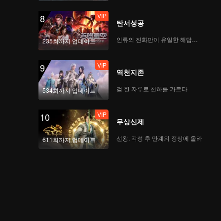
VIP
8
탄서성공
인류의 진화만이 유일한 해답이다
235회까지 업데이트
VIP
9
역천지존
검 한 자루로 천하를 가르다
534회까지 업데이트
VIP
10
무상신제
선왕, 각성 후 만계의 정상에 올라
611회까지 업데이트