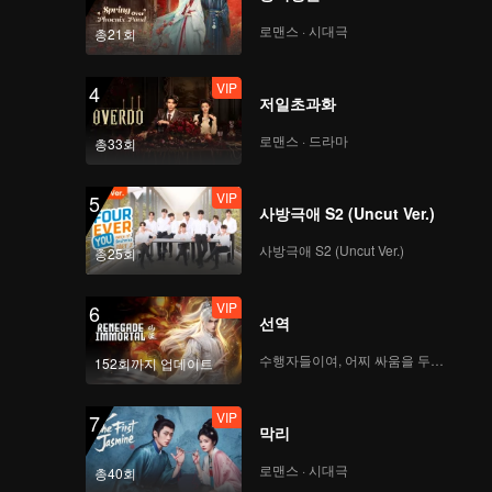
로맨스 · 시대극
총21회
VIP
4
저일초과화
로맨스 · 드라마
총33회
VIP
5
사방극애 S2 (Uncut Ver.)
사방극애 S2 (Uncut Ver.)
총25회
VIP
6
선역
수행자들이여, 어찌 싸움을 두려워하랴
152회까지 업데이트
VIP
7
막리
로맨스 · 시대극
총40회