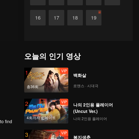
끝
16
17
18
19
오늘의 인기 영상
VIP
1
백화살
로맨스 · 시대극
총36회
VIP
2
나의 2인용 플레이어
(Uncut Ver.)
4회까지 업데이트
나의 2인용 플레이어
to find
VIP
3
봉지생춘