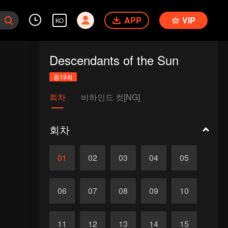
APP
VIP
KO
Descendants of the Sun
총19회
회차
비하인드 컷[NG]
회차
01
02
03
04
05
06
07
08
09
10
11
12
13
14
15