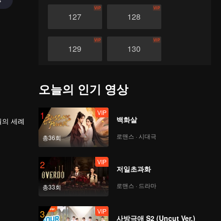
VIP
VIP
127
128
VIP
VIP
129
130
VIP
VIP
131
132
오늘의 인기 영상
VIP
VIP
133
134
VIP
1
백화살
월의 세례
로맨스 · 시대극
총36회
VIP
VIP
135
136
VIP
2
저일초과화
VIP
VIP
137
138
로맨스 · 드라마
총33회
VIP
VIP
139
140
VIP
3
사방극애 S2 (Uncut Ver.)