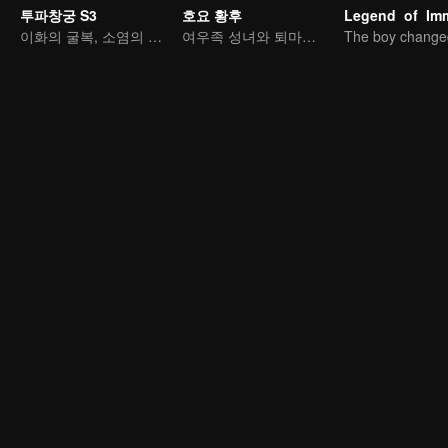
투파창궁 S3
호요 황후
이화의 굴복, 소염의 불노화련
여우족 성녀와 퇴마사의 대결