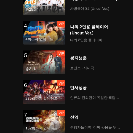
VIP
VIP
사방극애 S2 (Uncut Ver.)
총25회
141
142
VIP
4
나의 2인용 플레이어
VIP
VIP
143
144
(Uncut Ver.)
4회까지 업데이트
나의 2인용 플레이어
VIP
VIP
145
146
VIP
5
봉지생춘
VIP
VIP
로맨스 · 시대극
총21회
147
148
VIP
6
VIP
VIP
탄서성공
149
150
인류의 진화만이 유일한 해답이다
235회까지 업데이트
VIP
7
선역
수행자들이여, 어찌 싸움을 두려워하랴
152회까지 업데이트