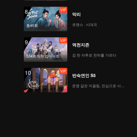
VIP
8
막리
로맨스 · 시대극
총40회
VIP
9
역천지존
검 한 자루로 천하를 가르다
534회까지 업데이트
VIP
10
반숙연인 S5
운명 같은 이끌림, 진심으로 사랑하다