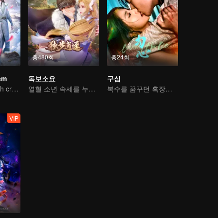
총480회
총24회
em
독보소요
구심
An ordinary youth crossing as a villain into the book and abusing the hero!
열혈 소년 속세를 누비다
복수를 꿈꾸던 흑장미, 카사노바에게 빠지다
VIP