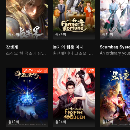
총26회
총24회
총10회
장생계
농가의 행운 아내
Scumbag Syst
조신요 한 곡조에 담아내는 피와 눈물
환생했더니 고조모, 운명을 바꾼다
WeTV오리지널
VIP
총12회
총24회
총12회