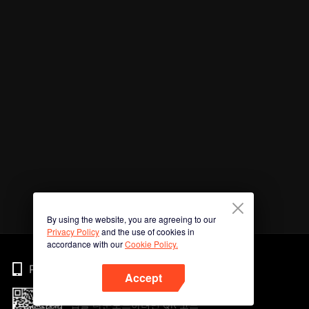
By using the website, you are agreeing to our
Privacy Policy
and the use of cookies in
accordance with our
Cookie Policy.
Phone
Accept
앱을 다운로드하려면 QR 코드