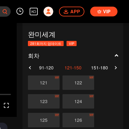
APP
VIP
KO
완미세계
281회까지 업데이트
VIP
회차
61-90
91-120
121-150
151-180
181-
VIP
VIP
121
122
VIP
VIP
123
124
VIP
VIP
125
126