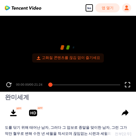
앱 열기
ko
고화질 콘텐츠를 끊김 없이 즐기세요
00:00:00
/
00:21:24
완미세계
도를 닦기 위해 태어난 남자, 그러다 그 업보로 종말을 맞이한 남자, 그런 그가
억만 혈우로 변해 수천 년 세월을 적셔오며 끊임없는 시련과 세월의 세례를 받
전부[모두]