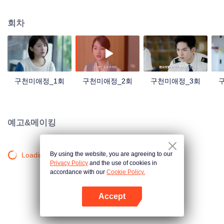
는다. 신입 파일럿 정등까지 초비를 피하고 다닌다. 진실을 알게 된 임서는 구조
계획을 짜서 성공했지만, 자기감정을 마주할 수 없던 그와 정등과 헤어지게 된
회차
다. 1년 뒤, 새로운 면모의 정등은 다시 임서의 세계에 나타나게 되는데...
구천미애정_1회
구천미애정_2회
구천미애정_3회
예고&메이킹
By using the website, you are agreeing to our
Loading…
Privacy Policy
and the use of cookies in
accordance with our
Cookie Policy.
Accept
앱 열기