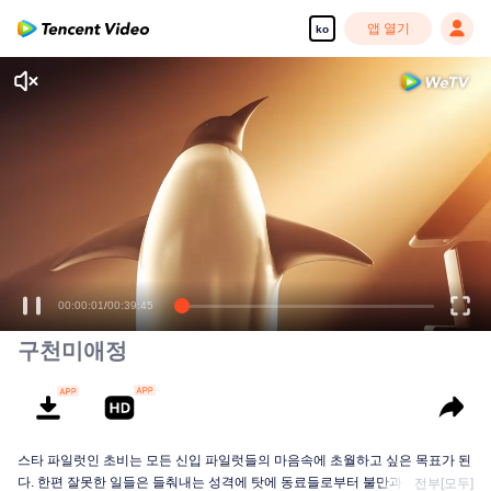
앱 열기
ko
00:00:01
/
00:39:45
구천미애정
스타 파일럿인 초비는 모든 신입 파일럿들의 마음속에 초월하고 싶은 목표가 된
다. 한편 잘못한 일들은 들춰내는 성격에 탓에 동료들로부터 불만과 원망도 받
전부[모두]